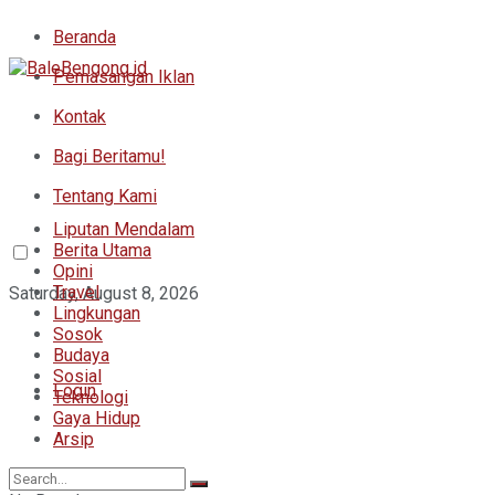
Beranda
Pemasangan Iklan
Kontak
Bagi Beritamu!
Tentang Kami
Liputan Mendalam
Berita Utama
Opini
Travel
Saturday, August 8, 2026
Lingkungan
Sosok
Budaya
Sosial
Login
Teknologi
Gaya Hidup
Arsip