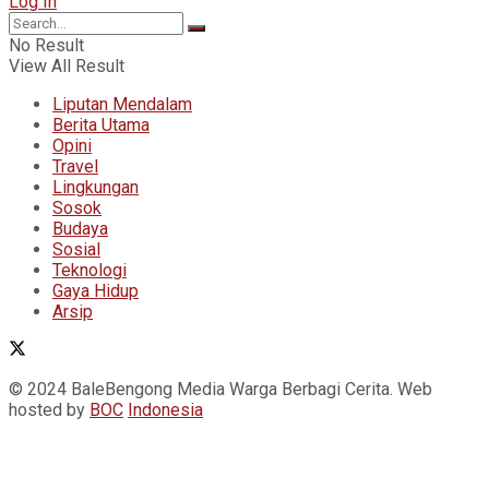
Log In
No Result
View All Result
Liputan Mendalam
Berita Utama
Opini
Travel
Lingkungan
Sosok
Budaya
Sosial
Teknologi
Gaya Hidup
Arsip
© 2024 BaleBengong Media Warga Berbagi Cerita. Web
hosted by
BOC
Indonesia