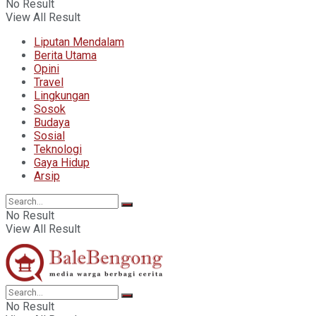
No Result
View All Result
Liputan Mendalam
Berita Utama
Opini
Travel
Lingkungan
Sosok
Budaya
Sosial
Teknologi
Gaya Hidup
Arsip
No Result
View All Result
No Result