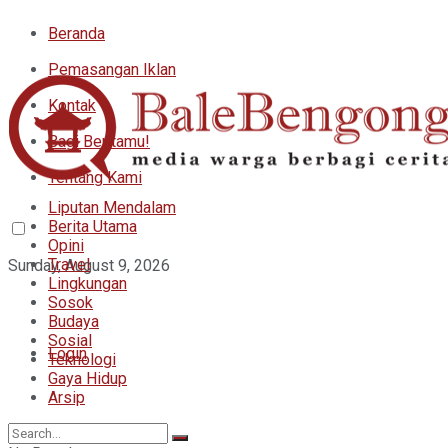
Beranda
Pemasangan Iklan
Kontak
Bagi Beritamu!
Tentang Kami
Liputan Mendalam
Berita Utama
Opini
Travel
Sunday, August 9, 2026
Lingkungan
Sosok
Budaya
Sosial
Login
Teknologi
Gaya Hidup
Arsip