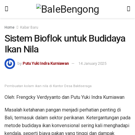
kampungbet
Home
Kabar Baru
Sistem Bioflok untuk Budidaya
Ikan Nila
by
Putu Yuki Indra Kurniawan
14 January 2025
Pembuatan kolam ikan nila di Kantor Desa Baktiseraga
Oleh: Frengcky Verdyyanto dan Putu Yuki Indra Kurniawan
Masalah ketahanan pangan menjadi perhatian penting di
Bali, termasuk dalam sektor perikanan. Ketergantungan pada
metode budidaya ikan konvensional sering kali menghadapi
kendala, seperti biaya pakan yang tinggi dan dampak