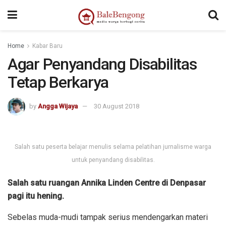
Home
Kabar Baru
Agar Penyandang Disabilitas
Tetap Berkarya
by
Angga Wijaya
30 August 2018
Salah satu peserta belajar menulis selama pelatihan jurnalisme warga
untuk penyandang disabilitas.
Salah satu ruangan Annika Linden Centre di Denpasar
pagi itu hening.
Sebelas muda-mudi tampak serius mendengarkan materi