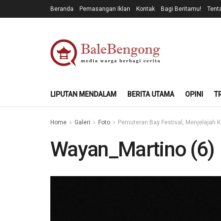
Beranda
Pemasangan Iklan
Kontak
Bagi Beritamu!
Tent
LIPUTAN MENDALAM
BERITA UTAMA
OPINI
T
Home
Galeri
Foto
Pemuteran Bay Festival, Menjelajah
Wayan_Martino (6)