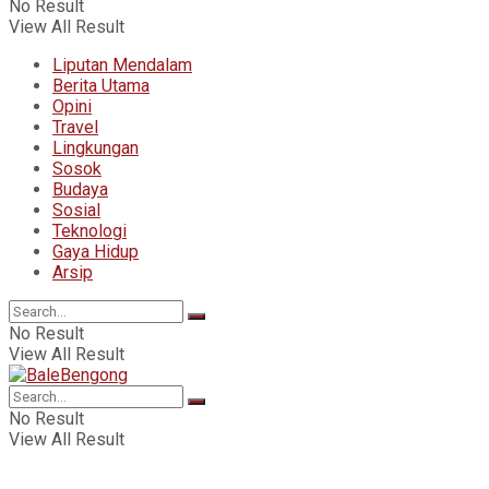
No Result
View All Result
Liputan Mendalam
Berita Utama
Opini
Travel
Lingkungan
Sosok
Budaya
Sosial
Teknologi
Gaya Hidup
Arsip
No Result
View All Result
No Result
View All Result