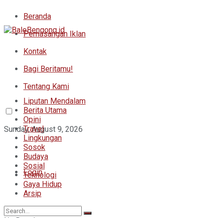
Beranda
Pemasangan Iklan
Kontak
Bagi Beritamu!
Tentang Kami
Liputan Mendalam
Berita Utama
Opini
Travel
Sunday, August 9, 2026
Lingkungan
Sosok
Budaya
Sosial
Login
Teknologi
Gaya Hidup
Arsip