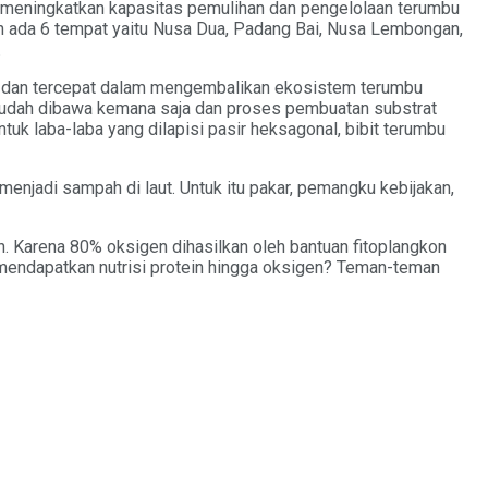
uk meningkatkan kapasitas pemulihan dan pengelolaan terumbu
dah ada 6 tempat yaitu Nusa Dua, Padang Bai, Nusa Lembongan,
.
k dan tercepat dalam mengembalikan ekosistem terumbu
i mudah dibawa kemana saja dan proses pembuatan substrat
tuk laba-laba yang dilapisi pasir heksagonal, bibit terumbu
enjadi sampah di laut. Untuk itu pakar, pemangku kebijakan,
. Karena 80% oksigen dihasilkan oleh bantuan fitoplangkon
a mendapatkan nutrisi protein hingga oksigen? Teman-teman