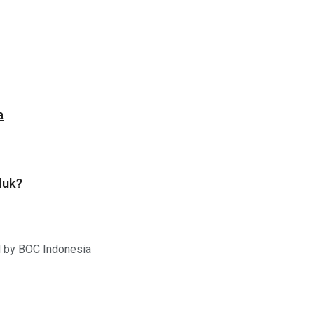
a
duk?
d by
BOC
Indonesia