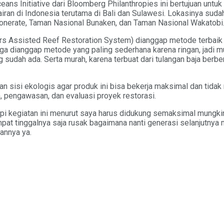
eans Initiative dari Bloomberg Philanthropies ini bertujuan unt
airan di Indonesia terutama di Bali dan Sulawesi. Lokasinya su
bonerate, Taman Nasional Bunaken, dan Taman Nasional Wakatobi
rs Assisted Reef Restoration System) dianggap metode terbai
i juga dianggap metode yang paling sederhana karena ringan, jad
sudah ada. Serta murah, karena terbuat dari tulangan baja berben
sisi ekologis agar produk ini bisa bekerja maksimal dan tidak m
 pengawasan, dan evaluasi proyek restorasi.
i kegiatan ini menurut saya harus didukung semaksimal mungkin
mpat tinggalnya saja rusak bagaimana nanti generasi selanjutny
annya ya.