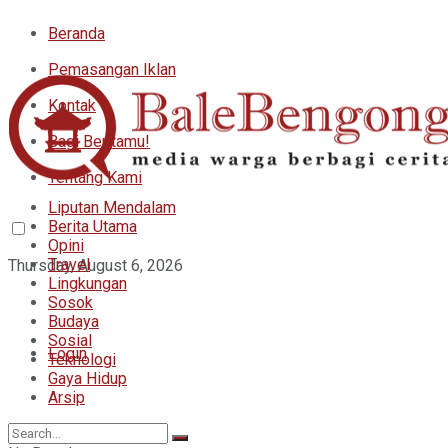
Beranda
Pemasangan Iklan
Kontak
Bagi Beritamu!
Tentang Kami
Liputan Mendalam
Berita Utama
Opini
Travel
Thursday, August 6, 2026
Lingkungan
Sosok
Budaya
Sosial
Login
Teknologi
Gaya Hidup
Arsip