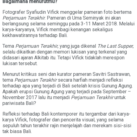
Bagaimana menurutmu?
Fotografer Syafiudin Vifick menggelar pameran foto bertema
Perjamuan Terakhir
. Pameran di Uma Seminyak ini akan
berlangsung selama seminggu pada 3-11 Maret 2018. Melalui
karya-karyanya, Vifick membagi kenangan sekaligus
kekhawatirannya terhadap Bali.
Tema
Perjamuan Terakhir
, yang juga dikenal
The Last Supper
,
selalu dikaitkan dengan memori lukisan yang terkenal yang
didasari ajaran Alkitab itu. Tetapi Vifick tidaklah merespon
lukisan tersebut.
Menurut kritikus seni dan kurator pameran Savitri Sastrawan,
tema
Perjamuan Terakhir
secara harfiah menjadi refleksi
terhadap apa yang terjadi di Bali setelah krisis Gunung Agung.
Apakah erupsi Gunung Agung yang terjadi pada September –
November 2017 lalu itu menjadi
Perjamuan Terakhir
untuk
pariwisata Bali?
Refleksi terhadap Bali kontemporer itu tergambar dari karya-
karya Vifick, fotografer dan pencerita visual, yang selama
sepuluh tahun terakhir rajin menjelajah dan merekam sisi-sisi
tak biasa Bali.