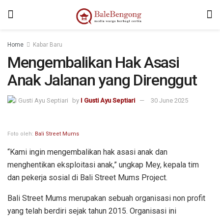
kampungbet
sangkarbet
Home
Kabar Baru
Mengembalikan Hak Asasi
Anak Jalanan yang Direnggut
by
I Gusti Ayu Septiari
30 June 2025
Foto oleh:
Bali Street Mums
“Kami ingin mengembalikan hak asasi anak dan
menghentikan eksploitasi anak,” ungkap Mey, kepala tim
dan pekerja sosial di Bali Street Mums Project.
Bali Street Mums merupakan sebuah organisasi non profit
yang telah berdiri sejak tahun 2015. Organisasi ini