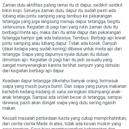
Zaman dulu aktifitas paling ramai itu di dapur, sedikit-sedikit
bikin kopi. Serunya zaman dulu, dapur itu sudah pasti ada
lobang atau pintu samping yang tembus ke pekarangan
tetangga yang juga langsung menuju dapur tetangga, begitu
seterusnya. Kegiatan di pagi hari yang rutin zaman dulu itu
berbagi/minta api, maka dari itu antar dapur dan pekarangan
tetangga hampir gak ada batasnya. Tembus. Berbagi api lewat
pintu samping atau lubang dapur. Tidak ada korek. Danyuh
(daun kelapa yang sudah kering) dibawa untuk minta api dari
tetangga. Siapa yang dapurnya nyala duluan itu duluan
dimintain api. Kegiatan di pagi hari itu jadi sesuatu yang
sangat menyenangkan karena terlihat senyum yang dimulai
dari kegiatan berbagi api dapur.
Keadaan dapur tetangga diketahui banyak orang, termasuk
siapa yang masih punya buntil. Dan siapa yang punya makanan
berlebih kadang-kadang di sana seringkali ditumpangi anak-
anak tetangga. Sampai ada istilah besar di tetangga, sampai
dewasa, pasti akan diingat siapa yang dulu sering ngasih
makan.
Kecuali masalah perbedaan kasta yang cukup memprihatinkan,
dari cerita-cerita Made di atas, tidak ada kesan miskin yang