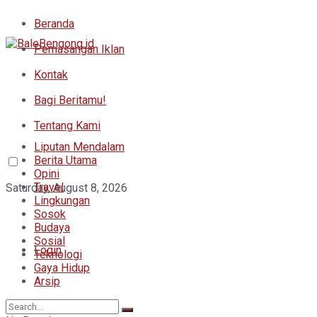
Beranda
Pemasangan Iklan
Kontak
Bagi Beritamu!
Tentang Kami
Liputan Mendalam
Berita Utama
Opini
Travel
Saturday, August 8, 2026
Lingkungan
Sosok
Budaya
Sosial
Login
Teknologi
Gaya Hidup
Arsip