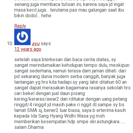
senang juga membaca tulisan ini, karena saya jd ingat
masa kecil juga… terutama pas mau galungan saat ibu
bikin dodol… hehe
Reply
ayu
says:
12 years ago
setelah saya bterkesan dan baca cerita diatas, sy
sangat merindumaikan kehidupan tempo dulu, meskipun
sangat sederhana, namun terasa dam jaman dihati. dari
pd sekarang dunia modern serba canggih, banyak juga
tantangan yg hrs kita hadapi.sy yang lahir ditahun 60 an
sangat dapat merasakan bagaimana rasanya sekolah hrs
cari bekel dengan jual daun pisang
kering/keraras/awar2 dan rditukar dengan uang petang
ringgit/4 ringgit jd masih pake ri nggit dl.sampe sy bs
tamat SMA sj, bener2 luar biasa, saya b erterima kasih
kepada Ida Sang Hyang Widhi Wasa yg msh
memberikan kesempatan hdp smpe skr.astungkara……
salam Dharma