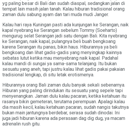
yg paling besar di Bali dan sudah diaspal, sedangkan jalan di
tempat lain masih jalan tanah. Kalau hiburan tradisional orang
zaman dulu sabung ayam dan tari muda mudi Janger.
Kalau hari raya Kuningan pasti ada kunjungan ke Serangan, naik
kapal nyebrang ke Serangan sebelum Tommy (Soeharto)
mengurug selat Serangan jadi satu dengan Bali. Kita nyebrang
ke Serangan, naik kapal, pulangnya beli buah bengkoang
karena Serangan itu panas, bikin haus. Hiburannya ya beli
bengkoang dan lihat gadis-gadis yang menyingkap kainnya
sebatas lutut ketika mau menyebrang naik kapal. Padahal
kalau mandi di sungai ya sama-sama telanjang. Itu bukan
sesuatu yang aneh, tapi justru kalau lihat gadis pakai pakaian
tradisional lengkap, di situ letak erotismenya.
Hiburannya orang Bali zaman dulu banyak sekali sebenarnya.
Hiburan yang paling dirindukan itu sesuatu yang sepele tapi
menyenangkan. Jaman dulu kalau pacaran, ketika ketahuan itu
rasanya bikin gemeteran, terutama perempuan. Apalagi kalau
dia masih kecil, kalau ketahuan pacaran, sudah nangis takutnya
bukan main jantungnya berdebar, serasa sudah dinodai. Ini
juga jadi hiburan karena ada perasaan dag dig dug, ya macam
adrenalin rush gitu.