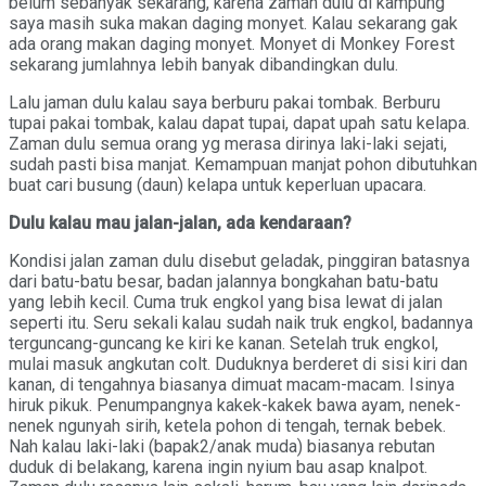
belum sebanyak sekarang, karena zaman dulu di kampung
saya masih suka makan daging monyet. Kalau sekarang gak
ada orang makan daging monyet. Monyet di Monkey Forest
sekarang jumlahnya lebih banyak dibandingkan dulu.
Lalu jaman dulu kalau saya berburu pakai tombak. Berburu
tupai pakai tombak, kalau dapat tupai, dapat upah satu kelapa.
Zaman dulu semua orang yg merasa dirinya laki-laki sejati,
sudah pasti bisa manjat. Kemampuan manjat pohon dibutuhkan
buat cari busung (daun) kelapa untuk keperluan upacara.
Dulu kalau mau jalan-jalan, ada kendaraan?
Kondisi jalan zaman dulu disebut geladak, pinggiran batasnya
dari batu-batu besar, badan jalannya bongkahan batu-batu
yang lebih kecil. Cuma truk engkol yang bisa lewat di jalan
seperti itu. Seru sekali kalau sudah naik truk engkol, badannya
terguncang-guncang ke kiri ke kanan. Setelah truk engkol,
mulai masuk angkutan colt. Duduknya berderet di sisi kiri dan
kanan, di tengahnya biasanya dimuat macam-macam. Isinya
hiruk pikuk. Penumpangnya kakek-kakek bawa ayam, nenek-
nenek ngunyah sirih, ketela pohon di tengah, ternak bebek.
Nah kalau laki-laki (bapak2/anak muda) biasanya rebutan
duduk di belakang, karena ingin nyium bau asap knalpot.