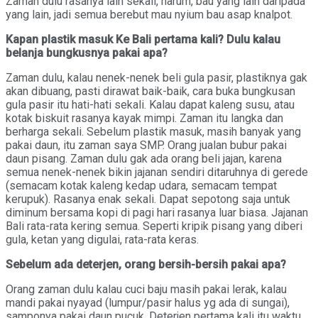
Zaman dulu rasanya lain sekali, harum, bau yang lain daripada
yang lain, jadi semua berebut mau nyium bau asap knalpot.
Kapan plastik masuk Ke Bali pertama kali? Dulu kalau
belanja bungkusnya pakai apa?
Zaman dulu, kalau nenek-nenek beli gula pasir, plastiknya gak
akan dibuang, pasti dirawat baik-baik, cara buka bungkusan
gula pasir itu hati-hati sekali. Kalau dapat kaleng susu, atau
kotak biskuit rasanya kayak mimpi. Zaman itu langka dan
berharga sekali. Sebelum plastik masuk, masih banyak yang
pakai daun, itu zaman saya SMP. Orang jualan bubur pakai
daun pisang. Zaman dulu gak ada orang beli jajan, karena
semua nenek-nenek bikin jajanan sendiri ditaruhnya di gerede
(semacam kotak kaleng kedap udara, semacam tempat
kerupuk). Rasanya enak sekali. Dapat sepotong saja untuk
diminum bersama kopi di pagi hari rasanya luar biasa. Jajanan
Bali rata-rata kering semua. Seperti kripik pisang yang diberi
gula, ketan yang digulai, rata-rata keras.
Sebelum ada deterjen, orang bersih-bersih pakai apa?
Orang zaman dulu kalau cuci baju masih pakai lerak, kalau
mandi pakai nyayad (lumpur/pasir halus yg ada di sungai),
samponya pakai daun pucuk. Deterjen pertama kali itu waktu