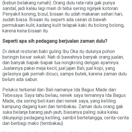
(kebun belakang rumah). Orang dulu rata-rata gak punya
sandal, jadi kalau lagi main di teba sering nginjek kotoran.
Penyakit koreng, bisul, bisaan itu udah makanan sehari hari,
sudah biasa. Bisaan itu seperti ada cairan di bawah
permukaan kulit, kadang kulit telapak kaki itu bolong bolong,
karena kena bisaan itu.
Seperti apa sih pedagang berjualan zaman dulu?
Di dekat restoran babi guling Ibu Oka itu dulunya pohon
beringin besar sekali. Nah di bawahnya banyak orang jualan,
dan banyak bapak-bapak tua nongkrong dengan ayamnya.
Jualannya pakai meja kecil, jual jajan Bali, jual kopi, yang
gelasnya gak pernah dicuci, sampe butek, karena zaman dulu
belum ada sabun.
Pelukis terkenal dari Bali namanya Ida Bagus Made dari
Tebesaya. Saya tahu beliau, nenek saya temannya Ida Bagus
Made, dia sering beli kain dari nenek saya, yang keliling
kampung dagang kain dan tembakau. Zaman dulu orang gak
suka belanja barang jauh-jauh, biasanya paling suka kalau
dikunjungi pedagang keliling, sambil bertetangga, cerita-cerita
dan berbagi mako (tembakau).