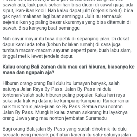
sawah ada, lauk pauk sehari hari bisa dicari di sawah juga, ada
siput, ikan-ikan kecil. Nah kalau dapat julit (sejenis belut), bisa
gak nyari makanan lagi buat seminggu. Julit itu termasuk
sejenis ikan yg paling besar ukurannya yang bisa ditemuin di
sawah. Bisa kenyang buat seminggu.
Nah sayur mayur itu bisa dipetik di sepanjang jalan. Di dekat
dapur kami ada teba (kebun belakan rumah) di sana juga
tumbuh macam-macam sayuran seperti pare, buah labu siam,
tinggal metik lewat jendela dapur.
Kalau orang Bali zaman dulu mau cari hiburan, biasanya ke
mana dan ngapain aja?
Hiburan orang-orang Bali dulu itu lumayan banyak, salah
satunya Jalan Raya By Pass. Jalan By Pass ini dulu
tontonan/salah satu hiburan paling populer. Kalau hari raya
suka ada truk yg datang ke kampung-kampung. Ramai-ramai
naik truk terus jalan-jalan ke By Pass. Semua mau nonton
Jalan By Pass. Mungkin kalau zaman sekarang itu layaknya
orang Jawa yang mau nonton jembatan Suramadu.
Bagi orang Bali, jalan By Pass yang sudah dihotmik itu dulu
sesuatu yang menarik perhatian karena itu satu-satunya jalan