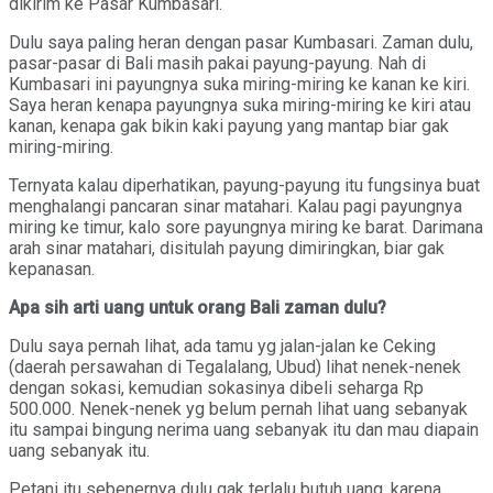
dikirim ke Pasar Kumbasari.
Dulu saya paling heran dengan pasar Kumbasari. Zaman dulu,
pasar-pasar di Bali masih pakai payung-payung. Nah di
Kumbasari ini payungnya suka miring-miring ke kanan ke kiri.
Saya heran kenapa payungnya suka miring-miring ke kiri atau
kanan, kenapa gak bikin kaki payung yang mantap biar gak
miring-miring.
Ternyata kalau diperhatikan, payung-payung itu fungsinya buat
menghalangi pancaran sinar matahari. Kalau pagi payungnya
miring ke timur, kalo sore payungnya miring ke barat. Darimana
arah sinar matahari, disitulah payung dimiringkan, biar gak
kepanasan.
Apa sih arti uang untuk orang Bali zaman dulu?
Dulu saya pernah lihat, ada tamu yg jalan-jalan ke Ceking
(daerah persawahan di Tegalalang, Ubud) lihat nenek-nenek
dengan sokasi, kemudian sokasinya dibeli seharga Rp
500.000. Nenek-nenek yg belum pernah lihat uang sebanyak
itu sampai bingung nerima uang sebanyak itu dan mau diapain
uang sebanyak itu.
Petani itu sebenernya dulu gak terlalu butuh uang, karena