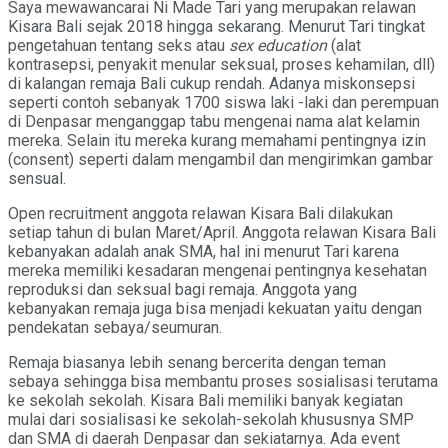
Saya mewawancarai Ni Made Tari yang merupakan relawan
Kisara Bali sejak 2018 hingga sekarang. Menurut Tari tingkat
pengetahuan tentang seks atau
sex education
(alat
kontrasepsi, penyakit menular seksual, proses kehamilan, dll)
di kalangan remaja Bali cukup rendah. Adanya miskonsepsi
seperti contoh sebanyak 1700 siswa laki -laki dan perempuan
di Denpasar menganggap tabu mengenai nama alat kelamin
mereka. Selain itu mereka kurang memahami pentingnya izin
(consent) seperti dalam mengambil dan mengirimkan gambar
sensual.
Open recruitment anggota relawan Kisara Bali dilakukan
setiap tahun di bulan Maret/April. Anggota relawan Kisara Bali
kebanyakan adalah anak SMA, hal ini menurut Tari karena
mereka memiliki kesadaran mengenai pentingnya kesehatan
reproduksi dan seksual bagi remaja. Anggota yang
kebanyakan remaja juga bisa menjadi kekuatan yaitu dengan
pendekatan sebaya/seumuran.
Remaja biasanya lebih senang bercerita dengan teman
sebaya sehingga bisa membantu proses sosialisasi terutama
ke sekolah sekolah. Kisara Bali memiliki banyak kegiatan
mulai dari sosialisasi ke sekolah-sekolah khususnya SMP
dan SMA di daerah Denpasar dan sekiatarnya. Ada event