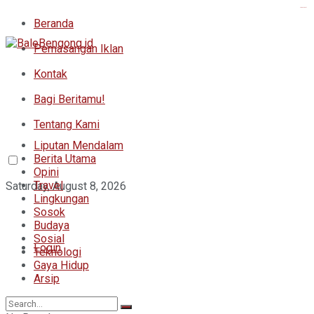
kampungbet
Beranda
Pemasangan Iklan
Kontak
Bagi Beritamu!
Tentang Kami
Liputan Mendalam
Berita Utama
Opini
Travel
Saturday, August 8, 2026
Lingkungan
Sosok
Budaya
Sosial
Login
Teknologi
Gaya Hidup
Arsip