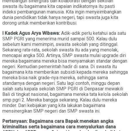
membangun sinergitas dan kolaborasi dengan sekolah
swasta itu bagaimana kita capaian indikatornya itu pasti
indeks pembangunan manusia. Kita ingin menyeimbangkan
dunia pendidikan tidak hanya negeri, tapi swasta juga kita
dorong untuk memberikan kontribusi.
I Kadek Agus Arya Wibawa:
Adik-adik perlu ketahui ada satu
SMP PGRI yang menerima murid sampai 500. Kalau dulu
sebelum kami memimpin, swasta sekolah yang ditinggal.
Sekarang rata-rata, sekolah swasta itu ada yang menolak,
mencapai angka 500. Artinya, SMP swasta mulai upgrade diri
mereka bagaimana mereka bisa menyamakan standar dengan
negeri. Kemudian pemerintah hadir di sana. Di swasta itu
bagaimana kita memberikan subsidi kepada mereka sehingga
mereka bisa naik grade-nya mereka, sehingga sama
standarnya dengan negeri. Satu lagi contoh, minggu depan
salah satu kepala sekolah SMP PGRI di Denpasar mewakili
Bali di tingkat nasional, bagaimana mereka tata kelola sekolah
smp pgri 2. Mereka bangga sekarang. Kalau dulu mereka
minder. Dari kebijakan yang kita lakukan bagaimana
mensinergikan SMP negeri dan SMP swasta ini.
Pertanyaan: Bagaimana cara Bapak menekan angka
kriminalitas serta bagaimana cara menyalurkan dana