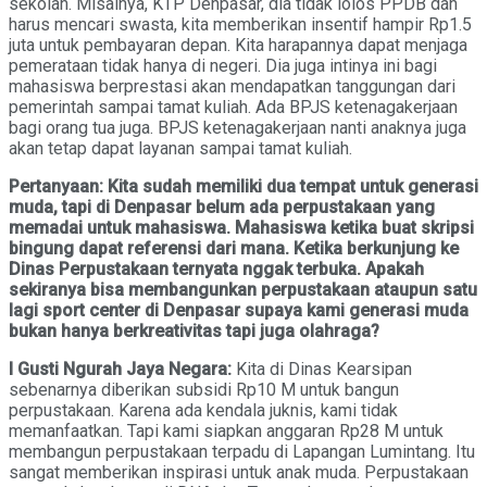
sekolah. Misalnya, KTP Denpasar, dia tidak lolos PPDB dan
harus mencari swasta, kita memberikan insentif hampir Rp1.5
juta untuk pembayaran depan. Kita harapannya dapat menjaga
pemerataan tidak hanya di negeri. Dia juga intinya ini bagi
mahasiswa berprestasi akan mendapatkan tanggungan dari
pemerintah sampai tamat kuliah. Ada BPJS ketenagakerjaan
bagi orang tua juga. BPJS ketenagakerjaan nanti anaknya juga
akan tetap dapat layanan sampai tamat kuliah.
Pertanyaan: Kita sudah memiliki dua tempat untuk generasi
muda, tapi di Denpasar belum ada perpustakaan yang
memadai untuk mahasiswa. Mahasiswa ketika buat skripsi
bingung dapat referensi dari mana. Ketika berkunjung ke
Dinas Perpustakaan ternyata nggak terbuka. Apakah
sekiranya bisa membangunkan perpustakaan ataupun satu
lagi sport center di Denpasar supaya kami generasi muda
bukan hanya berkreativitas tapi juga olahraga?
I Gusti Ngurah Jaya Negara:
Kita di Dinas Kearsipan
sebenarnya diberikan subsidi Rp10 M untuk bangun
perpustakaan. Karena ada kendala juknis, kami tidak
memanfaatkan. Tapi kami siapkan anggaran Rp28 M untuk
membangun perpustakaan terpadu di Lapangan Lumintang. Itu
sangat memberikan inspirasi untuk anak muda. Perpustakaan