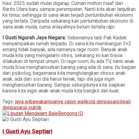
hias. 2025 sudah mulai digarap. Cuman mohon maaf dari
Barito Utara baru sampai perempatan. Nanti kita akan lanjutkan
ke timur, sehingga di sana akan terjadi pertumbuhan ekonomi
yang tertata. Daripada sekarang kan pertumbuhan ekonomi di
sana anak muda, cuma wilayahnya belum tertata rapi.
I Gusti Ngurah Jaya Negara:
Sebenarnya tadi Pak Kadek
menyampaikan rumah terpadu. Di sana kita membangun 3×2
emang tidak banyak, ada namanya rage room. Banyak anak
muda kita yang mengalami stres, sekarang ini kan biasa
dilakukan di tempat umum. Di rage room itu ada TV, nanti anak
muda bisa menghancurkan barang yang ada di sana. Itu bagian
dari psikolog, bagaimana kita menghilangkan stress anak-
anak, ada dari sisi dia harus teriak, tapi dia juga ingin
menghancurkan barang. Sampai sebegitunya kita siapkan
karena kita ingin anak-anak muda kita bangkit dan kuat.
Tags:
jaya wibawa
kampanye calon walikota denpasar
pilwali
denpasar
uji publik
I Gusti Ayu Septiari