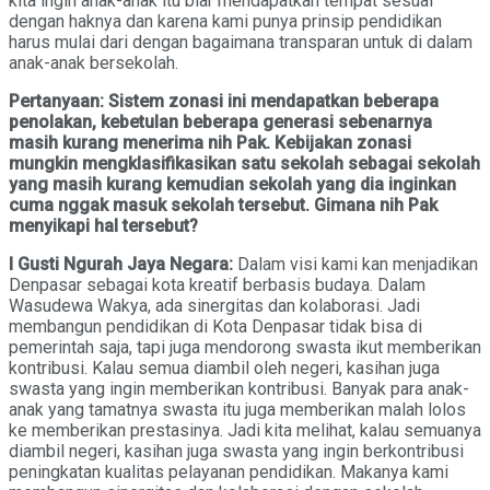
kita ingin anak-anak itu biar mendapatkan tempat sesuai
dengan haknya dan karena kami punya prinsip pendidikan
harus mulai dari dengan bagaimana transparan untuk di dalam
anak-anak bersekolah.
Pertanyaan: Sistem zonasi ini mendapatkan beberapa
penolakan, kebetulan beberapa generasi sebenarnya
masih kurang menerima nih Pak. Kebijakan zonasi
mungkin mengklasifikasikan satu sekolah sebagai sekolah
yang masih kurang kemudian sekolah yang dia inginkan
cuma nggak masuk sekolah tersebut. Gimana nih Pak
menyikapi hal tersebut?
I Gusti Ngurah Jaya Negara:
Dalam visi kami kan menjadikan
Denpasar sebagai kota kreatif berbasis budaya. Dalam
Wasudewa Wakya, ada sinergitas dan kolaborasi. Jadi
membangun pendidikan di Kota Denpasar tidak bisa di
pemerintah saja, tapi juga mendorong swasta ikut memberikan
kontribusi. Kalau semua diambil oleh negeri, kasihan juga
swasta yang ingin memberikan kontribusi. Banyak para anak-
anak yang tamatnya swasta itu juga memberikan malah lolos
ke memberikan prestasinya. Jadi kita melihat, kalau semuanya
diambil negeri, kasihan juga swasta yang ingin berkontribusi
peningkatan kualitas pelayanan pendidikan. Makanya kami