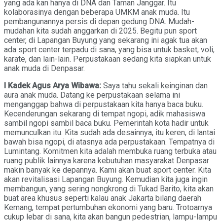
yang ada kan hanya di DNA dan Taman Janggar. Itu
kolaborasinya dengan beberapa UMKM anak muda. Itu
pembangunannya persis di depan gedung DNA. Mudah-
mudahan kita sudah anggarkan di 2025. Begitu pun sport
center, di Lapangan Buyung yang sekarang ini agak tua akan
ada sport center terpadu di sana, yang bisa untuk basket, voli,
karate, dan lain-lain. Perpustakaan sedang kita siapkan untuk
anak muda di Denpasar.
I Kadek Agus Arya Wibawa:
Saya tahu sekali keinginan dan
aura anak muda. Datang ke perpustakaan selama ini
menganggap bahwa di perpustakaan kita hanya baca buku.
Kecenderungan sekarang di tempat ngopi, adik mahasiswa
sambil ngopi sambil baca buku. Pemerintah kota hadir untuk
memunculkan itu. Kita sudah ada desainnya, itu keren, di lantai
bawah bisa ngopi, di atasnya ada perpustakaan. Tempatnya di
Lumintang. Komitmen kita adalah membuka ruang terbuka atau
ruang publik lainnya karena kebutuhan masyarakat Denpasar
makin banyak ke depannya. Kami akan buat sport center. Kita
akan revitalisasi Lapangan Buyung. Kemudian kita juga ingin
membangun, yang sering nongkrong di Tukad Barito, kita akan
buat area khusus seperti kalau anak Jakarta bilang daerah
Kemang, tempat pertumbuhan ekonomi yang baru. Trotoarnya
cukup lebar di sana, kita akan bangun pedestrian, lampu-lampu