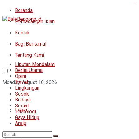
kampungbet
Beranda
Pemasangan Iklan
Kontak
Bagi Beritamu!
Tentang Kami
Liputan Mendalam
Berita Utama
Opini
Travel
Monday, August 10, 2026
Lingkungan
Sosok
Budaya
Sosial
Login
Teknologi
Gaya Hidup
Arsip