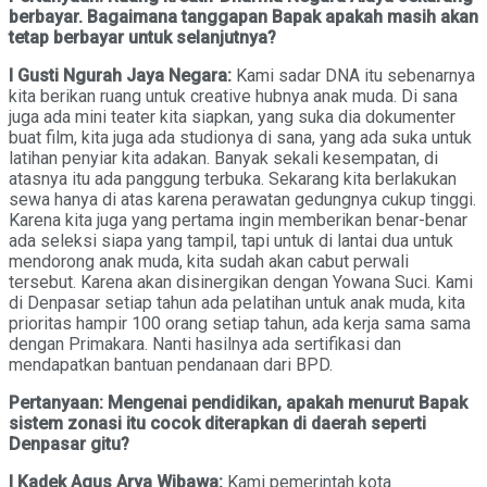
berbayar. Bagaimana tanggapan Bapak apakah masih akan
tetap berbayar untuk selanjutnya?
I Gusti Ngurah Jaya Negara:
Kami sadar DNA itu sebenarnya
kita berikan ruang untuk creative hubnya anak muda. Di sana
juga ada mini teater kita siapkan, yang suka dia dokumenter
buat film, kita juga ada studionya di sana, yang ada suka untuk
latihan penyiar kita adakan. Banyak sekali kesempatan, di
atasnya itu ada panggung terbuka. Sekarang kita berlakukan
sewa hanya di atas karena perawatan gedungnya cukup tinggi.
Karena kita juga yang pertama ingin memberikan benar-benar
ada seleksi siapa yang tampil, tapi untuk di lantai dua untuk
mendorong anak muda, kita sudah akan cabut perwali
tersebut. Karena akan disinergikan dengan Yowana Suci. Kami
di Denpasar setiap tahun ada pelatihan untuk anak muda, kita
prioritas hampir 100 orang setiap tahun, ada kerja sama sama
dengan Primakara. Nanti hasilnya ada sertifikasi dan
mendapatkan bantuan pendanaan dari BPD.
Pertanyaan: Mengenai pendidikan, apakah menurut Bapak
sistem zonasi itu cocok diterapkan di daerah seperti
Denpasar gitu?
I Kadek Agus Arya Wibawa:
Kami pemerintah kota