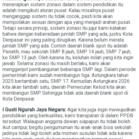
menerapkan sistem zonasi dalam sistem pendidikan itu
adalah mengikuti aturan pusat. Kalau misalnya pusat
menganggap sistem itu tidak cocok, pasti kita akan
mempolakan sesuai dengan apa yang menjadi arahan pusat.
Tetapi secara prinsip, sistem zonasi itu jujur kami katakan
bahwa dengan keberadaan jumlah SMP yang ada, justru Kota
Denpasar ini yang paling dirugikan. Karena belum merata
jumlah SMP yang ada. Contoh daerah blank spot itu adalah
Penatih, mau sekolah SMP 8 jauh, SMP 14 jauh, SMP 7 jauh,
ke SMP 13 jauh. Oleh karena itu, keluhan inilah yang kita ingin
jawab. Selama zonasi itu masih berlaku, kami akan
menggenjot pembangunan beberapa SMP lagi. Dalam periode
pemerintah kami sudah membangun tiga. Astungkara tahun
2025 bertambah satu, SMP 17. Kemudian Astungkara 2026
kita akan tambah satu, daerah Pemecutan Kelod kita akan
membangun SMP. Sehingga tidak ada daerah blank spot di
Kota Denpasar.
I Gusti Ngurah Jaya Negara:
Agar kita juga ingin mewujudkan
pendidikan yang berkualitas, kami transparan di dalam PPDB
tersebut. Walaupun anggota dewan siapapun itu tidak boleh
ikut campur, begitu pengumuman itu anak-anak bisa sekolah
jadinya tidak lagi boleh ada momen susulan tidak ada karena