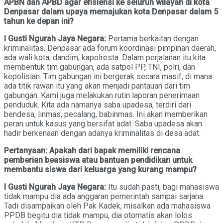
APBN dan APBD agar efisiensi ke seluruh wilayah di kota
Denpasar dalam upaya memajukan kota Denpasar dalam 5
tahun ke depan ini?
I Gusti Ngurah Jaya Negara:
Pertama berkaitan dengan
kriminalitas. Denpasar ada forum koordinasi pimpinan daerah,
ada wali kota, dandim, kapolresta. Dalam perjalanan itu kita
membentuk tim gabungan, ada satpol PP, TNI, polri, dan
kepolisian. Tim gabungan ini bergerak secara masif, di mana
ada titik rawan itu yang akan menjadi pantauan dari tim
gabungan. Kami juga melakukan rutin laporan penerimaan
penduduk. Kita ada namanya saba upadesa, terdiri dari
bendesa, linmas, pecalang, babinmas. Ini akan memberikan
peran untuk kasus yang bersifat adat. Saba upadesa akan
hadir berkenaan dengan adanya kriminalitas di desa adat.
Pertanyaan: Apakah dari bapak memiliki rencana
pemberian beasiswa atau bantuan pendidikan untuk
membantu siswa dari keluarga yang kurang mampu?
I Gusti Ngurah Jaya Negara:
Itu sudah pasti, bagi mahasiswa
tidak mampu dia ada anggaran pemerintah sampai sarjana.
Tadi disampaikan oleh Pak Kadek, misalkan ada mahasiswa
PPDB begitu dia tidak mampu, dia otomatis akan lolos