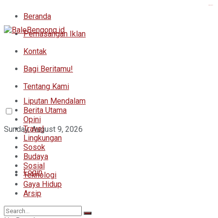
kampungbet
Beranda
Pemasangan Iklan
Kontak
Bagi Beritamu!
Tentang Kami
Liputan Mendalam
Berita Utama
Opini
Travel
Sunday, August 9, 2026
Lingkungan
Sosok
Budaya
Sosial
Login
Teknologi
Gaya Hidup
Arsip