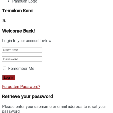
Panduan Logo
Temukan Kami
Welcome Back!
Login to your account below
Remember Me
Forgotten Password?
Retrieve your password
Please enter your username or email address to reset your
password.