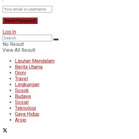
Log In
No Result
View All Result
Liputan Mendalam
Berita Utama
Opini
Travel
Lingkungan
Sosok
Budaya
Sosial
Teknologi
Gaya Hidup
Arsip