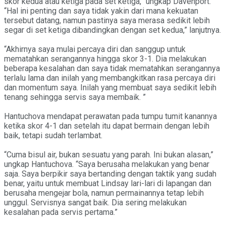
skor kedua atau ketiga pada set ketiga,” ungkap Davenport.
“Hal ini penting dan saya tidak yakin dari mana kekuatan
tersebut datang, namun pastinya saya merasa sedikit lebih
segar di set ketiga dibandingkan dengan set kedua,” lanjutnya.
“Akhirnya saya mulai percaya diri dan sanggup untuk
mematahkan serangannya hingga skor 3-1. Dia melakukan
beberapa kesalahan dan saya tidak mematahkan serangannya
terlalu lama dan inilah yang membangkitkan rasa percaya diri
dan momentum saya. Inilah yang membuat saya sedikit lebih
tenang sehingga servis saya membaik. ”
Hantuchova mendapat perawatan pada tumpu tumit kanannya
ketika skor 4-1 dan setelah itu dapat bermain dengan lebih
baik, tetapi sudah terlambat.
“Cuma bisul air, bukan sesuatu yang parah. Ini bukan alasan,”
ungkap Hantuchova. “Saya berusaha melakukan yang benar
saja. Saya berpikir saya bertanding dengan taktik yang sudah
benar, yaitu untuk membuat Lindsay lari-lari di lapangan dan
berusaha mengejar bola, namun permainannya tetap lebih
unggul. Servisnya sangat baik. Dia sering melakukan
kesalahan pada servis pertama.”