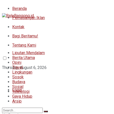
Beranda
Pemasangan Iklan
Kontak
Bagi Beritamu!
Tentang Kami
Liputan Mendalam
Berita Utama
Opini
Travel
Thursday, August 6, 2026
Lingkungan
Sosok
Budaya
Sosial
Login
Teknologi
Gaya Hidup
Arsip