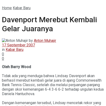
Home
Kabar Baru
Davenport Merebut Kembali
Gelar Juaranya
by
Anton Muhajir
17 September 2007
in
Kabar Baru
0
0
Oleh Barry Wood
Tidak ada yang menduga bahwa Lindsay Davenport akan
berhasil merebut kembali gelar juara di ajang Commonwealth
Bank Tennis Classic, setelah dia melalui perjuangan panjang
dengan skor kemenangan 6-4 3-6 6-2 terhadap ungulan kedua
Daniela Hantuchova.
Dengan kemenangan tersebut, Lindsay mencetak rekor yang