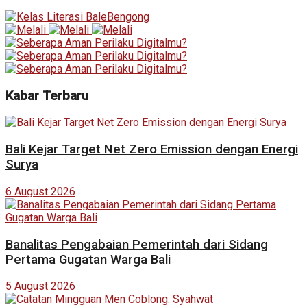
Kabar Terbaru
Bali Kejar Target Net Zero Emission dengan Energi
Surya
6 August 2026
Banalitas Pengabaian Pemerintah dari Sidang
Pertama Gugatan Warga Bali
5 August 2026