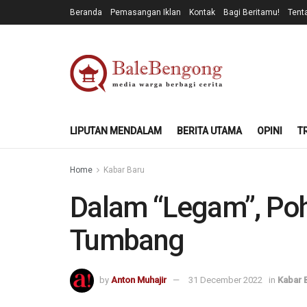
Beranda
Pemasangan Iklan
Kontak
Bagi Beritamu!
Tent
LIPUTAN MENDALAM
BERITA UTAMA
OPINI
T
Home
Kabar Baru
Dalam “Legam”, Po
Tumbang
by
Anton Muhajir
31 December 2022
in
Kabar 