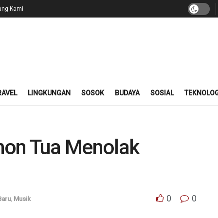
ang Kami
RAVEL
LINGKUNGAN
SOSOK
BUDAYA
SOSIAL
TEKNOLOG
hon Tua Menolak
0
0
Baru
,
Musik