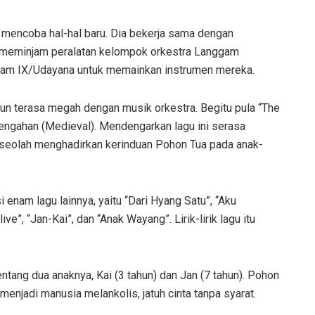
a mencoba hal-hal baru. Dia bekerja sama dengan
r, meminjam peralatan kelompok orkestra Langgam
dam IX/Udayana untuk memainkan instrumen mereka.
pun terasa megah dengan musik orkestra. Begitu pula “The
engahan (Medieval). Mendengarkan lagu ini serasa
 seolah menghadirkan kerinduan Pohon Tua pada anak-
 enam lagu lainnya, yaitu “Dari Hyang Satu”, “Aku
ve”, “Jan-Kai”, dan “Anak Wayang”. Lirik-lirik lagu itu
ntang dua anaknya, Kai (3 tahun) dan Jan (7 tahun). Pohon
njadi manusia melankolis, jatuh cinta tanpa syarat.