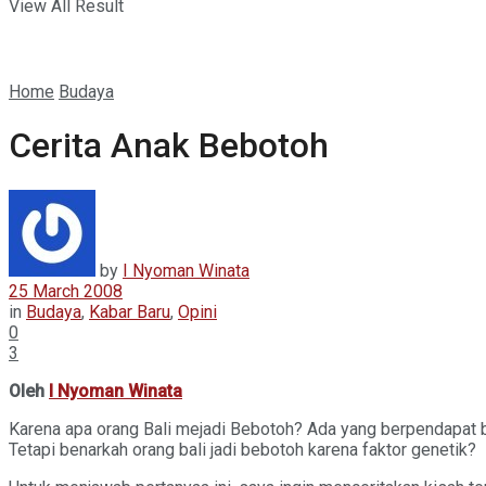
View All Result
Home
Budaya
Cerita Anak Bebotoh
by
I Nyoman Winata
25 March 2008
in
Budaya
,
Kabar Baru
,
Opini
0
3
Oleh
I Nyoman Winata
Karena apa orang Bali mejadi Bebotoh? Ada yang berpendapat ba
Tetapi benarkah orang bali jadi bebotoh karena faktor genetik?