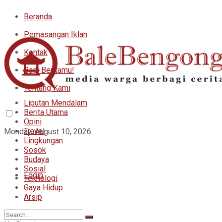
Beranda
Pemasangan Iklan
Kontak
Bagi Beritamu!
Tentang Kami
Liputan Mendalam
Berita Utama
Opini
Travel
Monday, August 10, 2026
Lingkungan
Sosok
Budaya
Sosial
Login
Teknologi
Gaya Hidup
Arsip