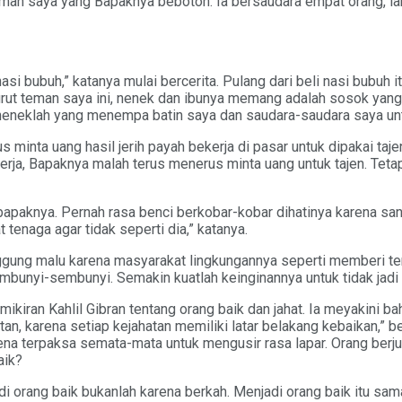
eman saya yang Bapaknya bebotoh. Ia bersaudara empat orang, lak
nasi bubuh,” katanya mulai bercerita. Pulang dari beli nasi bubuh 
Menurut teman saya ini, nenek dan ibunya memang adalah sosok ya
 neneklah yang menempa batin saya dan saudara-saudara saya un
 minta uang hasil jerih payah bekerja di pasar untuk dipakai taje
kerja, Bapaknya malah terus menerus minta uang untuk tajen. Teta
paknya. Pernah rasa benci berkobar-kobar dihatinya karena sang
tenaga agar tidak seperti dia,” katanya.
nggung malu karena masyarakat lingkungannya seperti memberi t
mbunyi-sembunyi. Semakin kuatlah keinginannya untuk tidak jadi 
pemikiran Kahlil Gibran tentang orang baik dan jahat. Ia meyakini
an, karena setiap kejahatan memiliki latar belakang kebaikan,” b
ena terpaksa semata-mata untuk mengusir rasa lapar. Orang berjud
aik?
 orang baik bukanlah karena berkah. Menjadi orang baik itu sama