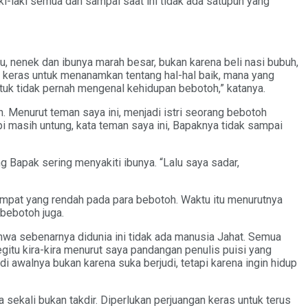
i-laki semua dan sampai saat ini tidak ada satupun yang
itu, nenek dan ibunya marah besar, bukan karena beli nasi bubuh,
ng keras untuk menanamkan tentang hal-hal baik, mana yang
tuk tidak pernah mengenal kehidupan bebotoh,” katanya.
n. Menurut teman saya ini, menjadi istri seorang bebotoh
pi masih untung, kata teman saya ini, Bapaknya tidak sampai
 Bapak sering menyakiti ibunya. “Lalu saya sadar,
empat yang rendah pada para bebotoh. Waktu itu menurutnya
bebotoh juga.
 bahwa sebenarnya didunia ini tidak ada manusia Jahat. Semua
egitu kira-kira menurut saya pandangan penulis puisi yang
i awalnya bukan karena suka berjudi, tetapi karena ingin hidup
 sekali bukan takdir. Diperlukan perjuangan keras untuk terus