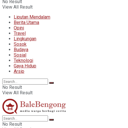
No Result
View All Result
Liputan Mendalam
Berita Utama
Opini
Travel
Lingkungan
Sosok
Budaya
Sosial
Teknologi
Gaya Hidup
Arsip
No Result
View All Result
No Result