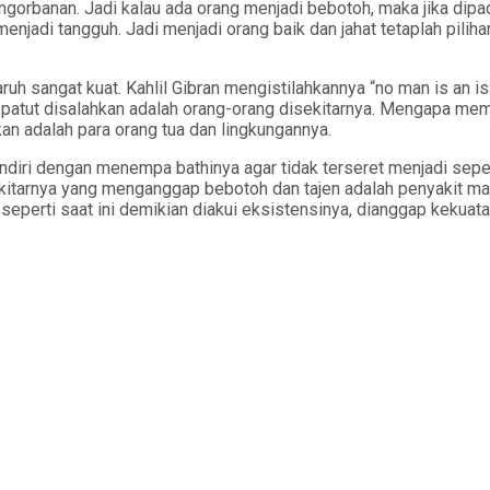
orbanan. Jadi kalau ada orang menjadi bebotoh, maka jika dipada
jadi tangguh. Jadi menjadi orang baik dan jahat tetaplah piliha
ruh sangat kuat. Kahlil Gibran mengistilahkannya “no man is an is
g patut disalahkan adalah orang-orang disekitarnya. Mengapa memb
an adalah para orang tua dan lingkungannya.
ndiri dengan menempa bathinya agar tidak terseret menjadi sepe
ekitarnya yang menganggap bebotoh dan tajen adalah penyakit ma
eperti saat ini demikian diakui eksistensinya, dianggap kekuat