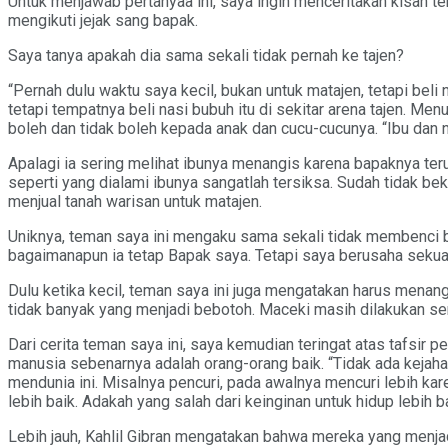
Untuk menjawab pertanyaa ini, saya ingin menceritakan kisah t
mengikuti jejak sang bapak.
Saya tanya apakah dia sama sekali tidak pernah ke tajen?
“Pernah dulu waktu saya kecil, bukan untuk matajen, tetapi beli 
tetapi tempatnya beli nasi bubuh itu di sekitar arena tajen. 
boleh dan tidak boleh kepada anak dan cucu-cucunya. “Ibu dan
Apalagi ia sering melihat ibunya menangis karena bapaknya terus
seperti yang dialami ibunya sangatlah tersiksa. Sudah tidak be
menjual tanah warisan untuk matajen.
Uniknya, teman saya ini mengaku sama sekali tidak membenci ba
bagaimanapun ia tetap Bapak saya. Tetapi saya berusaha sekuat 
Dulu ketika kecil, teman saya ini juga mengatakan harus mena
tidak banyak yang menjadi bebotoh. Maceki masih dilakukan se
Dari cerita teman saya ini, saya kemudian teringat atas tafsir 
manusia sebenarnya adalah orang-orang baik. “Tidak ada kejahat
mendunia ini. Misalnya pencuri, pada awalnya mencuri lebih kar
lebih baik. Adakah yang salah dari keinginan untuk hidup lebih b
Lebih jauh, Kahlil Gibran mengatakan bahwa mereka yang menjadi