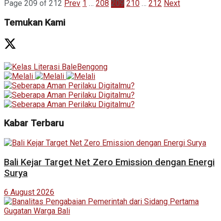
Page 209 of 212
Prev
1
…
208
209
210
…
212
Next
Temukan Kami
Kabar Terbaru
Bali Kejar Target Net Zero Emission dengan Energi
Surya
6 August 2026