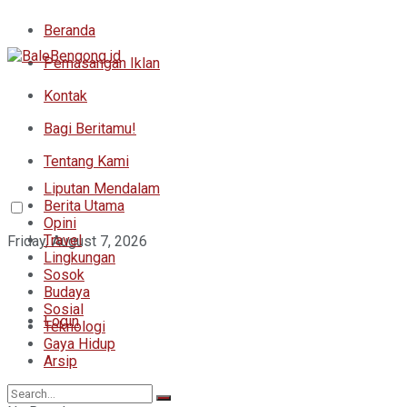
Beranda
Pemasangan Iklan
Kontak
Bagi Beritamu!
Tentang Kami
Liputan Mendalam
Berita Utama
Opini
Travel
Friday, August 7, 2026
Lingkungan
Sosok
Budaya
Sosial
Login
Teknologi
Gaya Hidup
Arsip