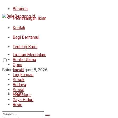
Beranda
Pemasangan Iklan
Kontak
Bagi Beritamu!
Tentang Kami
Liputan Mendalam
Berita Utama
Opini
Travel
Saturday, August 8, 2026
Lingkungan
Sosok
Budaya
Sosial
Login
Teknologi
Gaya Hidup
Arsip