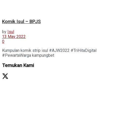
Komik Isul – BPJS
by
Isul
13 May 2022
0
Kumpulan komik strip isul #AJW2022 #TriHitaDigital
#PewartaWarga kampungbet
Temukan Kami