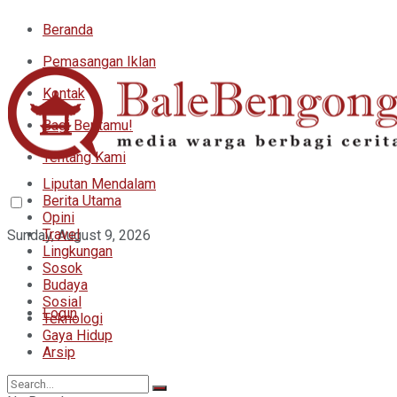
Beranda
Pemasangan Iklan
Kontak
Bagi Beritamu!
Tentang Kami
Liputan Mendalam
Berita Utama
Opini
Travel
Sunday, August 9, 2026
Lingkungan
Sosok
Budaya
Sosial
Login
Teknologi
Gaya Hidup
Arsip