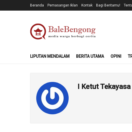
Beranda
Pemasangan Iklan
Kontak
Bagi Beritamu!
Tent
LIPUTAN MENDALAM
BERITA UTAMA
OPINI
T
I Ketut Tekayasa