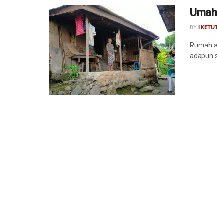
Umah 
BY
I KETU
Rumah a
adapun se