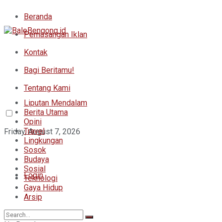
Beranda
Pemasangan Iklan
Kontak
Bagi Beritamu!
Tentang Kami
Liputan Mendalam
Berita Utama
Opini
Travel
Friday, August 7, 2026
Lingkungan
Sosok
Budaya
Sosial
Login
Teknologi
Gaya Hidup
Arsip