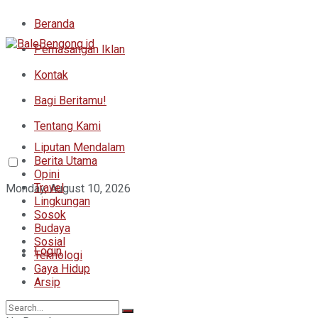
Beranda
Pemasangan Iklan
Kontak
Bagi Beritamu!
Tentang Kami
Liputan Mendalam
Berita Utama
Opini
Travel
Monday, August 10, 2026
Lingkungan
Sosok
Budaya
Sosial
Login
Teknologi
Gaya Hidup
Arsip