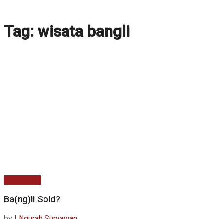
Tag:
wisata bangli
Kabar Baru
Ba(ng)li Sold?
by
I Ngurah Suryawan