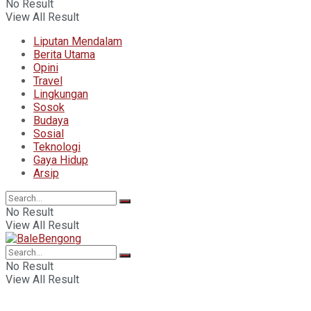
No Result
View All Result
Liputan Mendalam
Berita Utama
Opini
Travel
Lingkungan
Sosok
Budaya
Sosial
Teknologi
Gaya Hidup
Arsip
No Result
View All Result
No Result
View All Result