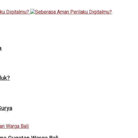
a
duk?
Surya