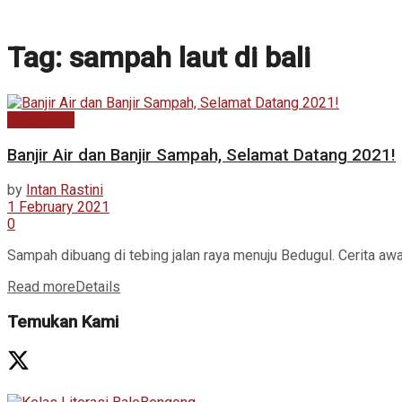
Tag:
sampah laut di bali
Kabar Baru
Banjir Air dan Banjir Sampah, Selamat Datang 2021!
by
Intan Rastini
1 February 2021
0
Sampah dibuang di tebing jalan raya menuju Bedugul. Cerita awa
Read more
Details
Temukan Kami