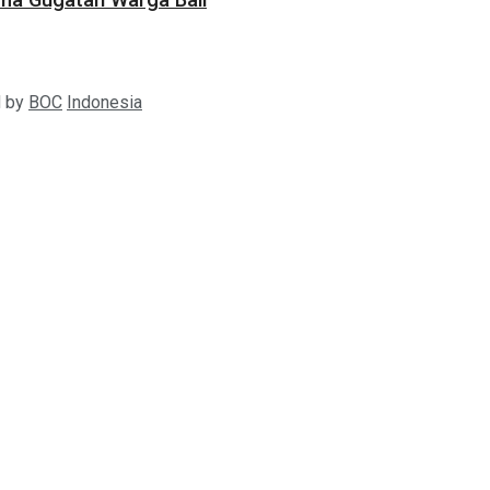
ama Gugatan Warga Bali
d by
BOC
Indonesia