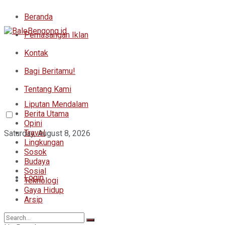
Beranda
Pemasangan Iklan
Kontak
Bagi Beritamu!
Tentang Kami
Liputan Mendalam
Berita Utama
Opini
Travel
Saturday, August 8, 2026
Lingkungan
Sosok
Budaya
Sosial
Login
Teknologi
Gaya Hidup
Arsip