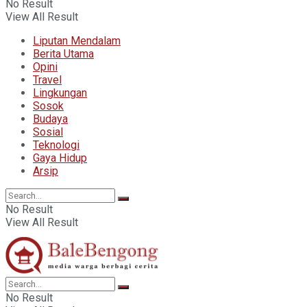
No Result
View All Result
Liputan Mendalam
Berita Utama
Opini
Travel
Lingkungan
Sosok
Budaya
Sosial
Teknologi
Gaya Hidup
Arsip
No Result
View All Result
No Result