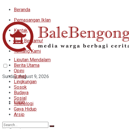
Beranda
Pemasangan Iklan
Kontak
Bagi Beritamu!
Tentang Kami
Liputan Mendalam
Berita Utama
Opini
Travel
Sunday, August 9, 2026
Lingkungan
Sosok
Budaya
Sosial
Login
Teknologi
Gaya Hidup
Arsip