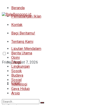
Beranda
Pemasangan Iklan
Kontak
Bagi Beritamu!
Tentang Kami
Liputan Mendalam
Berita Utama
Opini
Travel
Friday, August 7, 2026
Lingkungan
Sosok
Budaya
Sosial
Login
Teknologi
Gaya Hidup
Arsip