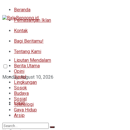
Beranda
Pemasangan Iklan
Kontak
Bagi Beritamu!
Tentang Kami
Liputan Mendalam
Berita Utama
Opini
Travel
Monday, August 10, 2026
Lingkungan
Sosok
Budaya
Sosial
Login
Teknologi
Gaya Hidup
Arsip