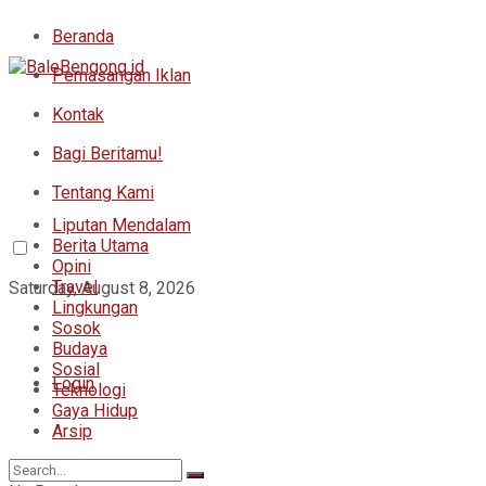
Beranda
Pemasangan Iklan
Kontak
Bagi Beritamu!
Tentang Kami
Liputan Mendalam
Berita Utama
Opini
Travel
Saturday, August 8, 2026
Lingkungan
Sosok
Budaya
Sosial
Login
Teknologi
Gaya Hidup
Arsip