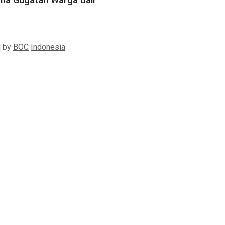
ama Gugatan Warga Bali
d by
BOC
Indonesia