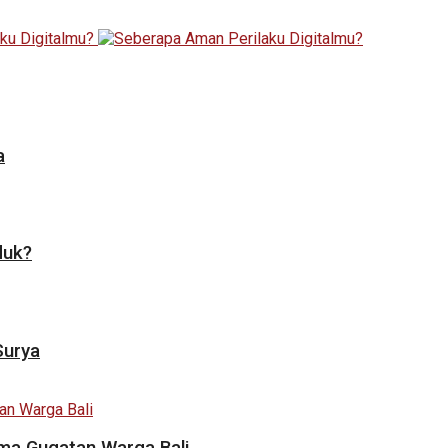
a
duk?
Surya