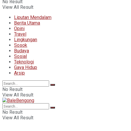
No Result
View All Result
Liputan Mendalam
Berita Utama
Opini
Travel
Lingkungan
Sosok
Budaya
Sosial
Teknologi
Gaya Hidup
Arsip
No Result
View All Result
No Result
View All Result