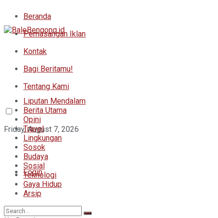
Beranda
Pemasangan Iklan
Kontak
Bagi Beritamu!
Tentang Kami
Liputan Mendalam
Berita Utama
Opini
Travel
Friday, August 7, 2026
Lingkungan
Sosok
Budaya
Sosial
Login
Teknologi
Gaya Hidup
Arsip