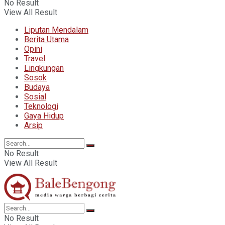
No Result
View All Result
Liputan Mendalam
Berita Utama
Opini
Travel
Lingkungan
Sosok
Budaya
Sosial
Teknologi
Gaya Hidup
Arsip
No Result
View All Result
No Result