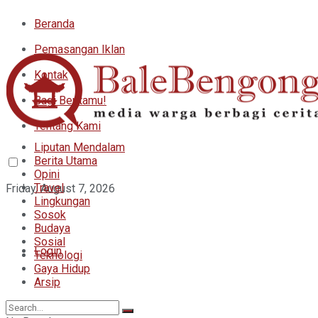
Beranda
Pemasangan Iklan
Kontak
Bagi Beritamu!
Tentang Kami
Liputan Mendalam
Berita Utama
Opini
Travel
Friday, August 7, 2026
Lingkungan
Sosok
Budaya
Sosial
Login
Teknologi
Gaya Hidup
Arsip