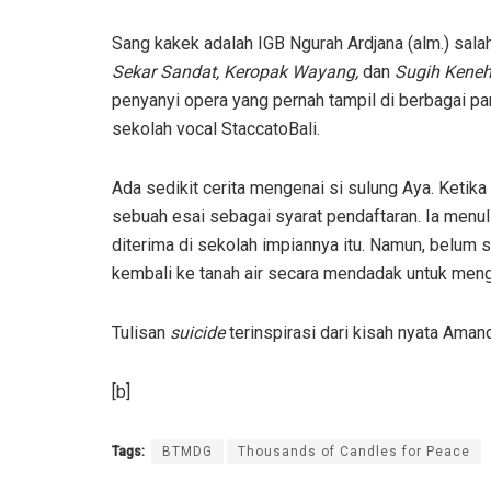
Sang kakek adalah IGB Ngurah Ardjana (alm.) sala
Sekar Sandat, Keropak Wayang,
dan
Sugih Keneh
penyanyi opera yang pernah tampil di berbagai pa
sekolah vocal StaccatoBali.
Ada sedikit cerita mengenai si sulung Aya. Ketik
sebuah esai sebagai syarat pendaftaran. Ia menulis
diterima di sekolah impiannya itu. Namun, belum 
kembali ke tanah air secara mendadak untuk mengi
Tulisan
suicide
terinspirasi dari kisah nyata Ama
[b]
Tags:
BTMDG
Thousands of Candles for Peace