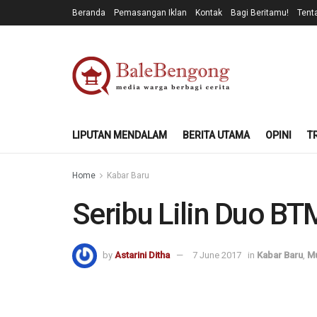
Beranda
Pemasangan Iklan
Kontak
Bagi Beritamu!
Tent
LIPUTAN MENDALAM
BERITA UTAMA
OPINI
T
Home
Kabar Baru
Seribu Lilin Duo B
by
Astarini Ditha
7 June 2017
in
Kabar Baru
,
Mu