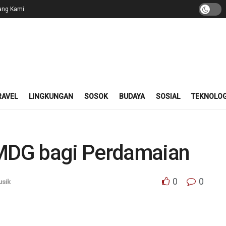
ang Kami
RAVEL
LINGKUNGAN
SOSOK
BUDAYA
SOSIAL
TEKNOLOG
TMDG bagi Perdamaian
0
0
sik