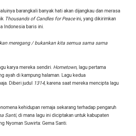
luinya barangkali banyak hati akan dijangkau dan merasa
rik
Thousands of Candles for Peace
ini, yang dikirimkan
 Indonesia baris ini.
a akan meregang / bukankan kita semua sama sama
agu karya mereka sendiri.
Hometown
, lagu pertama
sang ayah di kampung halaman. Lagu kedua
ja. Diberi judul
1314
, karena saat mereka mencipta lagu
nomena kehidupan remaja sekarang terhadap pengaruh
a Santi
, di mana lagu ini diciptakan untuk kabupaten
ung Nyoman Suwirta: Gema Santi.