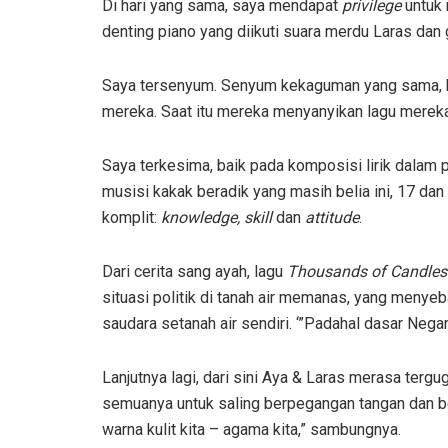
Di hari yang sama, saya mendapat
privilege
untuk 
denting piano yang diikuti suara merdu Laras da
Saya tersenyum. Senyum kekaguman yang sama, k
mereka. Saat itu mereka menyanyikan lagu merek
Saya terkesima, baik pada komposisi lirik dalam p
musisi kakak beradik yang masih belia ini, 17 d
komplit:
knowledge, skill
dan
attitude
.
Dari cerita sang ayah, lagu
Thousands of Candles
situasi politik di tanah air memanas, yang menye
saudara setanah air sendiri. ‘”Padahal dasar Nega
Lanjutnya lagi, dari sini Aya & Laras merasa ter
semuanya untuk saling berpegangan tangan dan b
warna kulit kita – agama kita,” sambungnya.