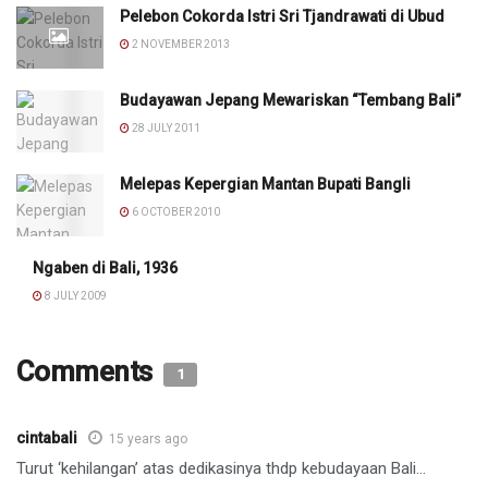
Pelebon Cokorda Istri Sri Tjandrawati di Ubud
2 NOVEMBER 2013
Budayawan Jepang Mewariskan “Tembang Bali”
28 JULY 2011
Melepas Kepergian Mantan Bupati Bangli
6 OCTOBER 2010
Ngaben di Bali, 1936
8 JULY 2009
Comments
1
cintabali
15 years ago
Turut ‘kehilangan’ atas dedikasinya thdp kebudayaan Bali…