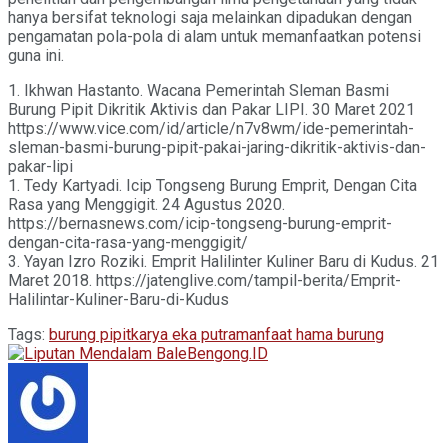
hanya bersifat teknologi saja melainkan dipadukan dengan
pengamatan pola-pola di alam untuk memanfaatkan potensi
guna ini.
1. Ikhwan Hastanto. Wacana Pemerintah Sleman Basmi
Burung Pipit Dikritik Aktivis dan Pakar LIPI. 30 Maret 2021
https://www.vice.com/id/article/n7v8wm/ide-pemerintah-
sleman-basmi-burung-pipit-pakai-jaring-dikritik-aktivis-dan-
pakar-lipi
1. Tedy Kartyadi. Icip Tongseng Burung Emprit, Dengan Cita
Rasa yang Menggigit. 24 Agustus 2020.
https://bernasnews.com/icip-tongseng-burung-emprit-
dengan-cita-rasa-yang-menggigit/
3. Yayan Izro Roziki. Emprit Halilinter Kuliner Baru di Kudus. 21
Maret 2018. https://jatenglive.com/tampil-berita/Emprit-
Halilintar-Kuliner-Baru-di-Kudus
Tags:
burung pipit
karya eka putra
manfaat hama burung