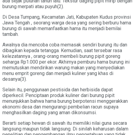
ada sejak puluhan tahun lalu. Tekstur daging pipit mirip dengan
burung merpati atau puyuh(2).
Di Desa Tumpang, Kecamatan Jati, Kabupaten Kudus provinsi
Jawa Tengah , seorang warga desa yang sering berburu hama
burung di sawah memanfaatkan hama itu menjadi bernilai
tambah.
Awalnya dia mencoba coba memasak sendiri burung itu dan
dibagikan kepada tetangga. Kemudian, saat tersebar rasa
kelezatannya , orang-orang membeli burung pipit goreng
seharga Rp1.000 per ekor. Akhirnya pemburu hama burung ini
memutuskan mendirikan warung makan yang menyediakan
menu emprit goreng dan menjadi kuliner yang khas di
desanya(3).
Selain itu, penggunaan pestisida dan herbisida dapat
diperkecil. Penciptaan produk kuliner dari burung pipit
menunjukkan bahwa hama burung berpotensi menggerakkan
ekonomi desa dan mengurangi pembelian racun supaya
menghasilkan daging yang aman dikonsumsi.
Berarti setiap hewan di sawah itu memiliki nilai guna secara
langsung maupun tidak langsung. Di sinilah keharusan dalam
penelitian dan pengembangan ilmu pengetahuan yang tidak