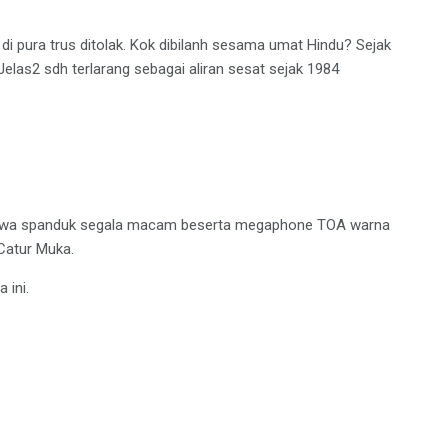
i pura trus ditolak. Kok dibilanh sesama umat Hindu? Sejak
elas2 sdh terlarang sebagai aliran sesat sejak 1984
 bawa spanduk segala macam beserta megaphone TOA warna
Catur Muka.
 ini.