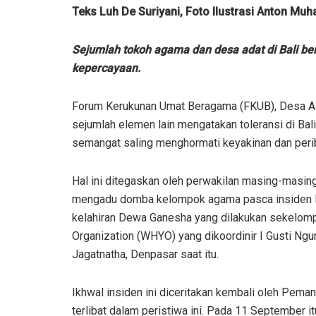
Teks Luh De Suriyani, Foto Ilustrasi Anton Muha
Sejumlah tokoh agama dan desa adat di Bali b
kepercayaan.
Forum Kerukunan Umat Beragama (FKUB), Desa Ad
sejumlah elemen lain mengatakan toleransi di Ba
semangat saling menghormati keyakinan dan per
Hal ini ditegaskan oleh perwakilan masing-masin
mengadu domba kelompok agama pasca insiden Paw
kelahiran Dewa Ganesha yang dilakukan sekelomp
Organization (WHYO) yang dikoordinir I Gusti Ngu
Jagatnatha, Denpasar saat itu.
Ikhwal insiden ini diceritakan kembali oleh Pema
terlibat dalam peristiwa ini. Pada 11 September