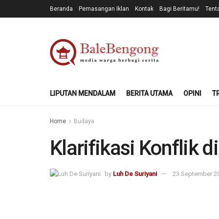
Beranda
Pemasangan Iklan
Kontak
Bagi Beritamu!
Tent
LIPUTAN MENDALAM
BERITA UTAMA
OPINI
T
Home
Budaya
Klarifikasi Konflik 
by
Luh De Suriyani
23 September 2