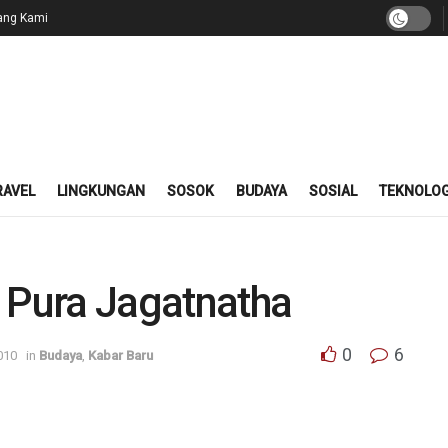
ang Kami
RAVEL
LINGKUNGAN
SOSOK
BUDAYA
SOSIAL
TEKNOLOG
di Pura Jagatnatha
0
6
010
in
Budaya
,
Kabar Baru