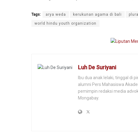
Tags:
arya weda
kerukunan agama di bali
plur
world hindu youth organization
Luh De Suriyani
Ibu dua anak lelaki, tinggal d
alumni Pers Mahasiswa Akadem
pemimpin redaksi media advoka
Mongabay.