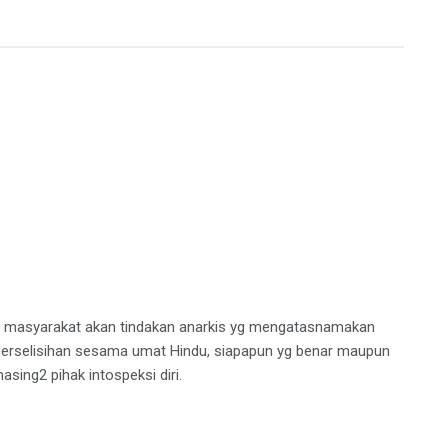
n masyarakat akan tindakan anarkis yg mengatasnamakan
adi perselisihan sesama umat Hindu, siapapun yg benar maupun
asing2 pihak intospeksi diri.