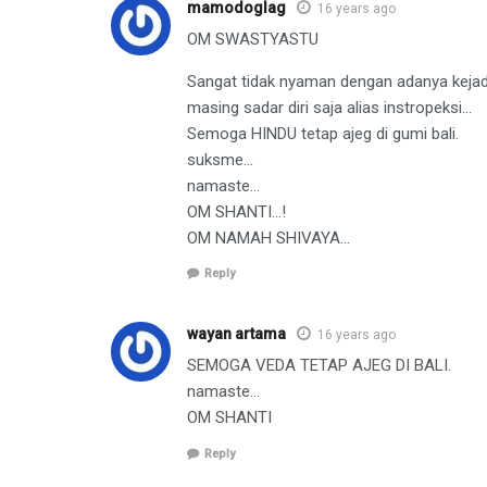
mamodoglag
16 years ago
OM SWASTYASTU
Sangat tidak nyaman dengan adanya kejadi
masing sadar diri saja alias instropeksi…
Semoga HINDU tetap ajeg di gumi bali.
suksme…
namaste…
OM SHANTI…!
OM NAMAH SHIVAYA…
Reply
wayan artama
16 years ago
SEMOGA VEDA TETAP AJEG DI BALI.
namaste…
OM SHANTI
Reply