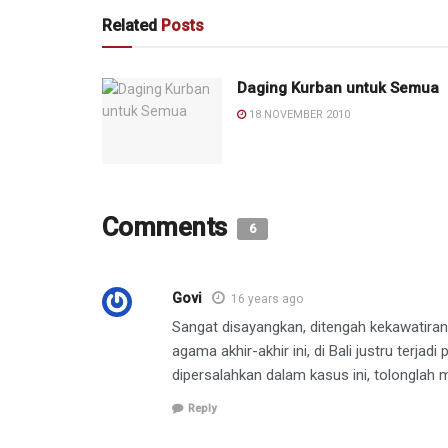
Related
Posts
Daging Kurban untuk Semua
18 NOVEMBER 2010
Comments
6
Govi
16 years ago
Sangat disayangkan, ditengah kekawatira
agama akhir-akhir ini, di Bali justru terj
dipersalahkan dalam kasus ini, tolonglah m
Reply