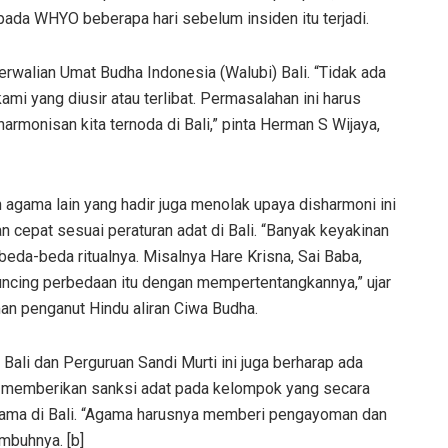
ada WHYO beberapa hari sebelum insiden itu terjadi.
rwalian Umat Budha Indonesia (Walubi) Bali. “Tidak ada
mi yang diusir atau terlibat. Permasalahan ini harus
rmonisan kita ternoda di Bali,” pinta Herman S Wijaya,
 agama lain yang hadir juga menolak upaya disharmoni ini
 cepat sesuai peraturan adat di Bali. “Banyak keyakinan
beda-beda ritualnya. Misalnya Hare Krisna, Sai Baba,
runcing perbedaan itu dengan mempertentangkannya,” ujar
an penganut Hindu aliran Ciwa Budha.
Bali dan Perguruan Sandi Murti ini juga berharap ada
k memberikan sanksi adat pada kelompok yang secara
gama di Bali. “Agama harusnya memberi pengayoman dan
imbuhnya. [b]