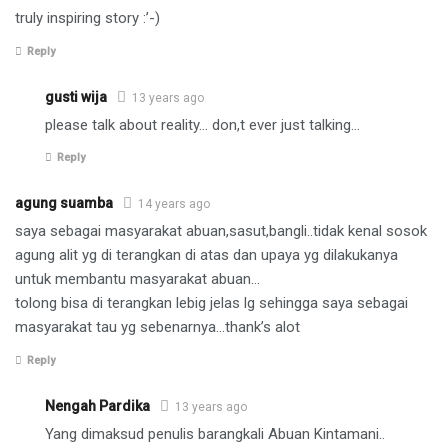
truly inspiring story :’-)
Reply
gusti wija
13 years ago
please talk about reality… don,t ever just talking…
Reply
agung suamba
14 years ago
saya sebagai masyarakat abuan,sasut,bangli..tidak kenal sosok
agung alit yg di terangkan di atas dan upaya yg dilakukanya
untuk membantu masyarakat abuan…
tolong bisa di terangkan lebig jelas lg sehingga saya sebagai
masyarakat tau yg sebenarnya…thank’s alot
Reply
Nengah Pardika
13 years ago
Yang dimaksud penulis barangkali Abuan Kintamani..