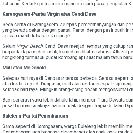
Tabanan. Kedai kopi tua ini memang menjadi pusat pergaulan Kota
Karangasem-Pantai Virgin atau Candi Dasa
Beda cerita di Karangasem, selepas persembahyangan dan pest
yang berada dekat dengan pantai. Pantai dengan pasir putih ini
apakah masih leluasa dikunjungi?
Selain
Virgin Beach
, Candi Dasa menjadi tempat yang cukup ra
berpantai lapang dan indah, kemudian dihabisi abrasi. Alhasil 
nongkrong termasuk pusat kembang api saat malam tahun baru
Mall atau McDonald
Selepas hari raya di Denpasar terasa berbeda. Serasa seperti
atau kedai kopi, di Denpasar, mall atau restoran cepat saji me
selepas hari raya. Mungkin orang-orang bosan mengonsumsi d
Bagi generasi yang lebih dahulu lahir, mungkin Tiara Dewata da
pusat bermain anaknya, namun tidak dengan Tragia di Jalan Di
Buleleng-Pantai Penimbangan
Sama seperti di Karangasem, warga Buleleng lebih memilih mela
Penimbangan juga biasanya disambangi oleh anak-anak muda kare