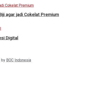
i agar jadi Cokelat Premium
i Digital
d by
BOC
Indonesia