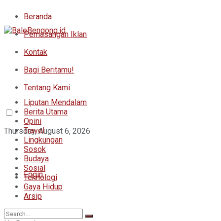
Beranda
Pemasangan Iklan
Kontak
Bagi Beritamu!
Tentang Kami
Liputan Mendalam
Berita Utama
Opini
Travel
Thursday, August 6, 2026
Lingkungan
Sosok
Budaya
Sosial
Login
Teknologi
Gaya Hidup
Arsip