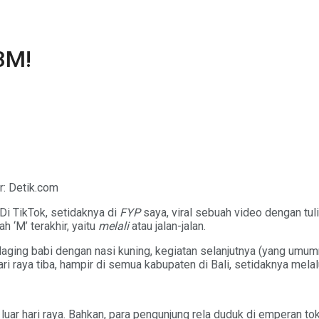
3M!
r: Detik.com
 Di TikTok, setidaknya di
FYP
saya, viral sebuah video dengan tul
h ‘M’ terakhir, yaitu
melali
atau jalan-jalan.
ging babi dengan nasi kuning, kegiatan selanjutnya (yang umu
ri raya tiba, hampir di semua kabupaten di Bali, setidaknya mela
luar hari raya. Bahkan, para pengunjung rela duduk di emperan toko 