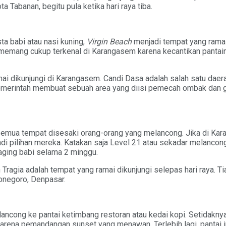
 Tabanan, begitu pula ketika hari raya tiba.
a babi atau nasi kuning,
Virgin Beach
menjadi tempat yang ramai 
 memang cukup terkenal di Karangasem karena kecantikan pantainy
mai dikunjungi di Karangasem. Candi Dasa adalah salah satu dae
pemerintah membuat sebuah area yang diisi pemecah ombak dan gun
.
 semua tempat disesaki orang-orang yang melancong. Jika di Kar
njadi pilihan mereka. Katakan saja Level 21 atau sekadar melanco
aging babi selama 2 minggu.
n Tragia adalah tempat yang ramai dikunjungi selepas hari raya. 
ponegoro, Denpasar.
ncong ke pantai ketimbang restoran atau kedai kopi. Setidaknya
na pemandangan sunset yang menawan. Terlebih lagi, pantai ini h