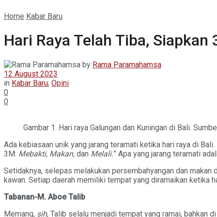
Home
Kabar Baru
Hari Raya Telah Tiba, Siapkan 
by
Rama Paramahamsa
12 August 2023
in
Kabar Baru
,
Opini
0
0
Gambar 1. Hari raya Galungan dan Kuningan di Bali. Sumbe
Ada kebiasaan unik yang jarang teramati ketika hari raya di Bali.
3M:
Mebakti, Makan,
dan
Melali.
” Apa yang jarang teramati adala
Setidaknya, selepas melakukan persembahyangan dan makan da
kawan. Setiap daerah memiliki tempat yang diramaikan ketika ha
Tabanan-M. Aboe Talib
Memang,
sih
, Talib selalu menjadi tempat yang ramai, bahkan di 