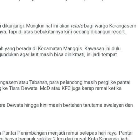
dikunjungi. Mungkin hal ini akan
relate
bagi warga Karangasem
a. Tapi di atas bebukitannya kini sedang dibangun resort,
rah yang berada di Kecamatan Manggis. Kawasan ini dulu
dukan agar laut masih bisa dinikmati, ini jadi tempat
angasem atau Tabanan, para pelancong masih pergi ke pantai
ng ke Tiara Dewata. McD atau KFC juga kerap ramai ketika
Tiara Dewata hingga kini masih bertahan terutama swalayan dan
 Pantai Penimbangan menjadi ramai selepas hari raya. Pantai
anya berjarak sekitar 2 km dari pusat Kota Singaraja, jadi