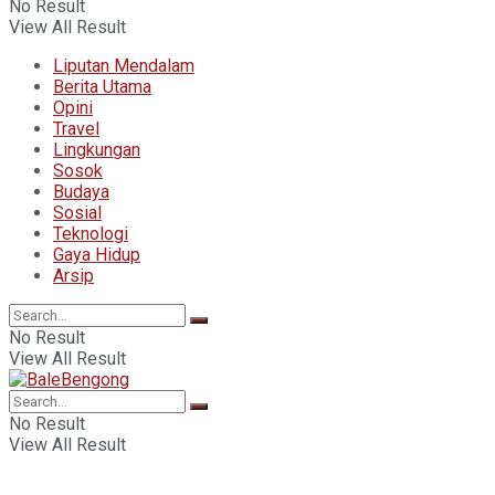
No Result
View All Result
Liputan Mendalam
Berita Utama
Opini
Travel
Lingkungan
Sosok
Budaya
Sosial
Teknologi
Gaya Hidup
Arsip
No Result
View All Result
No Result
View All Result