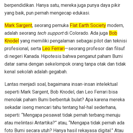
berpendidikan. Hanya satu, mereka juga punya daya pikir
yang baik, pun pernah mengecap edukasi.
Mark Sargent
, seorang pemuka
Flat Earth Society
modern,
adalah seorang
tech support
di Colorado. Ada juga
Bob
Knodel
yang memiliki pengalaman sebagai pilot dan teknisi
profesional, serta
Leo Ferrari
—seorang profesor dan filsuf
di negeri Kanada. Hipotesis bahwa penganut paham Bumi
datar sama dengan sekelompok orang tanpa otak dan tidak
kenal sekolah adalah gegabah.
Lantas menjadi soal, bagaimana insan-insan intelektual
seperti Mark Sargent, Bob Knodel, dan Leo Ferrari bisa
menolak paham Bumi berbentuk bulat? Apa karena mereka
sekadar iseng mencari tahu tentang hal-hal sederhana,
seperti: “Mengapa pesawat tidak pernah terbang menuju
atau melintasi Antartika?” atau, “Mengapa tidak pernah ada
foto Bumi secara utuh? Hanya hasil rekayasa digital.” Atau