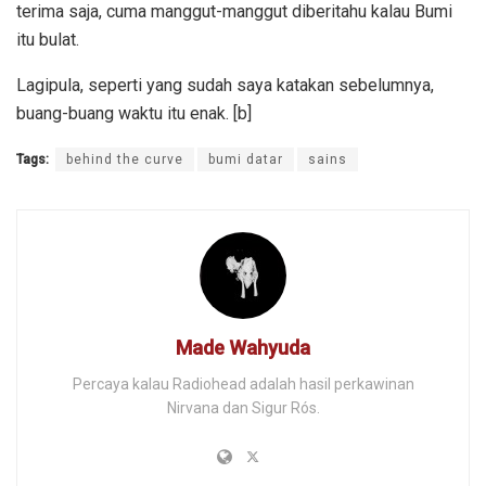
terima saja, cuma manggut-manggut diberitahu kalau Bumi
itu bulat.
Lagipula, seperti yang sudah saya katakan sebelumnya,
buang-buang waktu itu enak. [b]
Tags:
behind the curve
bumi datar
sains
Made Wahyuda
Percaya kalau Radiohead adalah hasil perkawinan
Nirvana dan Sigur Rós.