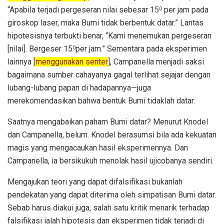
“Apabila terjadi pergeseran nilai sebesar 15
per jam pada
0
giroskop laser, maka Bumi tidak berbentuk datar.” Lantas
hipotesisnya terbukti benar, “Kami menemukan pergeseran
[nilai]. Bergeser 15
per jam.” Sementara pada eksperimen
0
lainnya [
menggunakan senter
], Campanella menjadi saksi
bagaimana sumber cahayanya gagal terlihat sejajar dengan
lubang-lubang papan di hadapannya—juga
merekomendasikan bahwa bentuk Bumi tidaklah datar.
Saatnya mengabaikan paham Bumi datar? Menurut Knodel
dan Campanella, belum. Knodel berasumsi bila ada kekuatan
magis yang mengacaukan hasil eksperimennya. Dan
Campanella, ia bersikukuh menolak hasil ujicobanya sendiri.
Mengajukan teori yang dapat difalsifikasi bukanlah
pendekatan yang dapat diterima oleh simpatisan Bumi datar.
Sebab harus diakui juga, salah satu kritik menarik terhadap
falsifikasi ialah hipotesis dan eksperimen tidak terjadi di