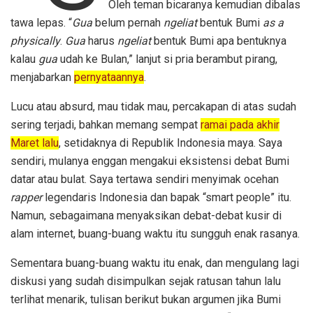
Oleh teman bicaranya kemudian dibalas
tawa lepas. “
Gua
belum pernah
ngeliat
bentuk Bumi
as a
physically
.
Gua
harus
ngeliat
bentuk Bumi apa bentuknya
kalau
gua
udah ke Bulan,” lanjut si pria berambut pirang,
menjabarkan
pernyataannya
.
Lucu atau absurd, mau tidak mau, percakapan di atas sudah
sering terjadi, bahkan memang sempat
ramai pada akhir
Maret lalu
, setidaknya di Republik Indonesia maya. Saya
sendiri, mulanya enggan mengakui eksistensi debat Bumi
datar atau bulat. Saya tertawa sendiri menyimak ocehan
rapper
legendaris Indonesia dan bapak “smart people” itu.
Namun, sebagaimana menyaksikan debat-debat kusir di
alam internet, buang-buang waktu itu sungguh enak rasanya.
Sementara buang-buang waktu itu enak, dan mengulang lagi
diskusi yang sudah disimpulkan sejak ratusan tahun lalu
terlihat menarik, tulisan berikut bukan argumen jika Bumi