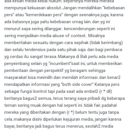
ada kesan media kebal hukum..sepertinya mereka merasa
mempunyai kekuasan absolut..Jangan mendalihkan “kebebasan
pers” atau “kemerdekaan pers” dengan seenaknya juga, karena
ada batasnya juga yaitu kebebasan ornag lain..dan yg ini
menurut saya sering dilanggar.. kencenderungan seperti ini
sering menjadikan media abuse of context.. Misalnya
memberitakan sesuatu dengan cara sepihak (tidak berimbang)
dan selalu tendensius pada satu pihak saja..dan bagi pembaca
yg cerdas itu sangat terasa..Makanya di Bali perlu ada media
penyeimbang selain yg “incumbent”saat ini, untuk memberikan
pemberitaan dengan perspektif yg beragam sehingga
masyarakat bisa meimilih dan memilah informasi..dan benar2
mendapatkan informasi yang “both side cover” Katanya pers
sebagai fungsi kontrol tapi pada saat ada embel2 (r * dll)
beritanya bagus2 semua, terus terang saya pribadi dg beberapa
teman sering muak dengan hal seperti ini..tidak fair..padahal
mereka yang diberitakan dengan (r *) belum tentu juga tanpa
cela..makanya disini diperlukan kejujuran media, jangan karena
bayar, beritanya jadi bagus terus menerus, seolah2 media