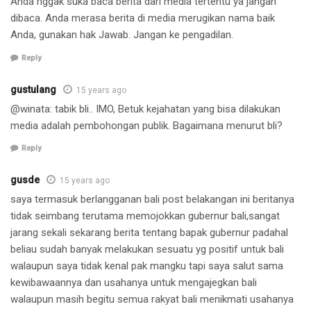
Anda nggak suka baca berita dari media tertentu ya jangan
dibaca. Anda merasa berita di media merugikan nama baik
Anda, gunakan hak Jawab. Jangan ke pengadilan.
Reply
gustulang
15 years ago
@winata: tabik bli.. IMO, Betuk kejahatan yang bisa dilakukan
media adalah pembohongan publik. Bagaimana menurut bli?
Reply
gusde
15 years ago
saya termasuk berlangganan bali post belakangan ini beritanya
tidak seimbang terutama memojokkan gubernur bali,sangat
jarang sekali sekarang berita tentang bapak gubernur padahal
beliau sudah banyak melakukan sesuatu yg positif untuk bali
walaupun saya tidak kenal pak mangku tapi saya salut sama
kewibawaannya dan usahanya untuk mengajegkan bali
walaupun masih begitu semua rakyat bali menikmati usahanya