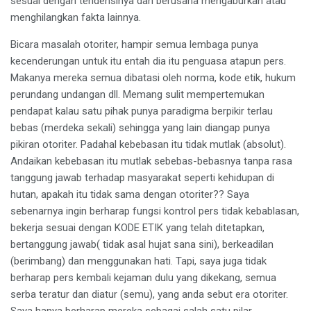
sesuai dengan tendensinya dan berusaha mengaburkan atau
menghilangkan fakta lainnya.
Bicara masalah otoriter, hampir semua lembaga punya
kecenderungan untuk itu entah dia itu penguasa atapun pers.
Makanya mereka semua dibatasi oleh norma, kode etik, hukum
perundang undangan dll. Memang sulit mempertemukan
pendapat kalau satu pihak punya paradigma berpikir terlau
bebas (merdeka sekali) sehingga yang lain diangap punya
pikiran otoriter. Padahal kebebasan itu tidak mutlak (absolut).
Andaikan kebebasan itu mutlak sebebas-bebasnya tanpa rasa
tanggung jawab terhadap masyarakat seperti kehidupan di
hutan, apakah itu tidak sama dengan otoriter?? Saya
sebenarnya ingin berharap fungsi kontrol pers tidak kebablasan,
bekerja sesuai dengan KODE ETIK yang telah ditetapkan,
bertanggung jawab( tidak asal hujat sana sini), berkeadilan
(berimbang) dan menggunakan hati. Tapi, saya juga tidak
berharap pers kembali kejaman dulu yang dikekang, semua
serba teratur dan diatur (semu), yang anda sebut era otoriter.
Saya hanya berharap mereka sebagai salah satu pilar