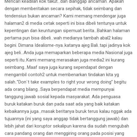
Mencari keadilan kok takut…dan dianggap ancaman. Apakah
dengan memberitakan secara sepihak, tidak seimbang dan
tendensius bukan ancaman? Kami memang mendengar juga
halaman2 di media cetak seperti ini bisa dibeli tentunya untuk
kepentingan dan keuntungan sipemuat berita…Bahkan halaman
pertama pun bisa dibeli…wah medianya tambah abal2 kalau
begini. Dimana Idealisme-nya..katanya ajeg Bali..tapi jadinya kok
ajeg beli…Anda juga memaparkan beberapa media Nasional juga
seperti itu..Kami memang merasakan juga media2 ini kurang
seimbang…Maaf saya juga kurang sependapat dengan
mengambil contoh2 untuk membenarkan tindakan kita yg
salah..”Don`t take examples to right your wrong doing” begitu
ada orang bilang…Saya berpendapat media mempunyai
tanggung jawab sosial kepada masyarakat. Ada penguasa
buruk katakan buruk dan pada saat ada yang baik katakan
kebaikannya juga…masak beritanya buruk terus kalau nggak ada
tujuannya (ini yang saya anggap tidak bertanggung jawab) dan
lebih jahat dari koruptor sekalipun karena dia sudah mengubah
cara pandang orang dan menggiring orang pada posisi yang