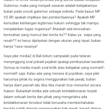
Gubernur, maka yang menjadi sasaran adalah kebijakannya
bukan pada sosok gubernur sebagai individu. Pada kasus MP
VS BP, apakah implikasi dari pemberitaannya? Apakah MP
kemudian kehilangan legitimasi hukum sehingga tak mampu
menjalankan tugas-tugasnya? Ataukah ada keresahan-
keresahan yang muncul dari berita itu?? Kalau ya.. siapa yang
resah?? ini harus dijelaskan dengan ukuran yang tepat, bukan
hanya “rasa-rasanya”.
Saya pikir media2 di Bali belum sampailah pada tataran
menyinggung soal pribadi pejabat apalagi pembunuhan karakter.
Semua isi media masih soal kritik atas kebijakan yang normatif-
normatif saja. Kalau ada yang merasa di pojokkan, saya pikir
harusnya pihak itu segera menggunakan hak jawab, bukan
hanya diam pasrah lalu tiba-tiba marah trus menuntut secara
hukum. Bukankah ketika ada sebuah ketidakbenaran terjadi
dalam sebuah berita dan pihak yang mengetahui ada
ketidakbenaran tersebut tidak berusaha memberitahukan
kepada publik dengan menggunakan hak jawab, berarti dirinya