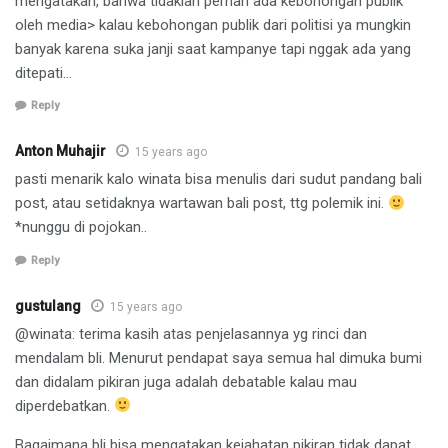
mengatakan, bahwa tidaklah pernah ada kebohongan publik
oleh media> kalau kebohongan publik dari politisi ya mungkin
banyak karena suka janji saat kampanye tapi nggak ada yang
ditepati…
Reply
Anton Muhajir
15 years ago
pasti menarik kalo winata bisa menulis dari sudut pandang bali
post, atau setidaknya wartawan bali post, ttg polemik ini.
*nunggu di pojokan..
Reply
gustulang
15 years ago
@winata: terima kasih atas penjelasannya yg rinci dan
mendalam bli. Menurut pendapat saya semua hal dimuka bumi
dan didalam pikiran juga adalah debatable kalau mau
diperdebatkan.
Bagaimana bli bisa mengatakan kejahatan pikiran tidak dapat