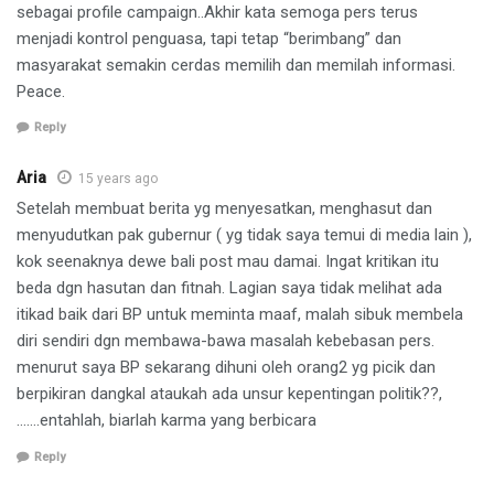
sebagai profile campaign..Akhir kata semoga pers terus
menjadi kontrol penguasa, tapi tetap “berimbang” dan
masyarakat semakin cerdas memilih dan memilah informasi.
Peace.
Reply
Aria
15 years ago
Setelah membuat berita yg menyesatkan, menghasut dan
menyudutkan pak gubernur ( yg tidak saya temui di media lain ),
kok seenaknya dewe bali post mau damai. Ingat kritikan itu
beda dgn hasutan dan fitnah. Lagian saya tidak melihat ada
itikad baik dari BP untuk meminta maaf, malah sibuk membela
diri sendiri dgn membawa-bawa masalah kebebasan pers.
menurut saya BP sekarang dihuni oleh orang2 yg picik dan
berpikiran dangkal ataukah ada unsur kepentingan politik??,
…….entahlah, biarlah karma yang berbicara
Reply