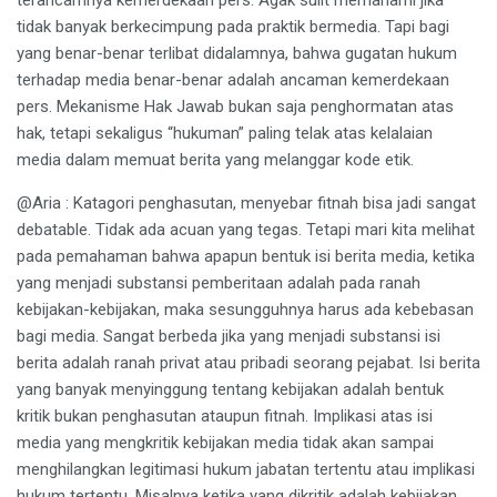
terancamnya kemerdekaan pers. Agak sulit memahami jika
tidak banyak berkecimpung pada praktik bermedia. Tapi bagi
yang benar-benar terlibat didalamnya, bahwa gugatan hukum
terhadap media benar-benar adalah ancaman kemerdekaan
pers. Mekanisme Hak Jawab bukan saja penghormatan atas
hak, tetapi sekaligus “hukuman” paling telak atas kelalaian
media dalam memuat berita yang melanggar kode etik.
@Aria : Katagori penghasutan, menyebar fitnah bisa jadi sangat
debatable. Tidak ada acuan yang tegas. Tetapi mari kita melihat
pada pemahaman bahwa apapun bentuk isi berita media, ketika
yang menjadi substansi pemberitaan adalah pada ranah
kebijakan-kebijakan, maka sesungguhnya harus ada kebebasan
bagi media. Sangat berbeda jika yang menjadi substansi isi
berita adalah ranah privat atau pribadi seorang pejabat. Isi berita
yang banyak menyinggung tentang kebijakan adalah bentuk
kritik bukan penghasutan ataupun fitnah. Implikasi atas isi
media yang mengkritik kebijakan media tidak akan sampai
menghilangkan legitimasi hukum jabatan tertentu atau implikasi
hukum tertentu. Misalnya ketika yang dikritik adalah kebijakan