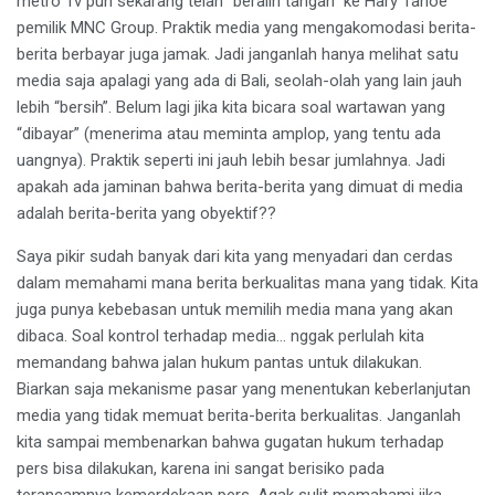
metro Tv pun sekarang telah “beralih tangan” ke Hary Tanoe
pemilik MNC Group. Praktik media yang mengakomodasi berita-
berita berbayar juga jamak. Jadi janganlah hanya melihat satu
media saja apalagi yang ada di Bali, seolah-olah yang lain jauh
lebih “bersih”. Belum lagi jika kita bicara soal wartawan yang
“dibayar” (menerima atau meminta amplop, yang tentu ada
uangnya). Praktik seperti ini jauh lebih besar jumlahnya. Jadi
apakah ada jaminan bahwa berita-berita yang dimuat di media
adalah berita-berita yang obyektif??
Saya pikir sudah banyak dari kita yang menyadari dan cerdas
dalam memahami mana berita berkualitas mana yang tidak. Kita
juga punya kebebasan untuk memilih media mana yang akan
dibaca. Soal kontrol terhadap media… nggak perlulah kita
memandang bahwa jalan hukum pantas untuk dilakukan.
Biarkan saja mekanisme pasar yang menentukan keberlanjutan
media yang tidak memuat berita-berita berkualitas. Janganlah
kita sampai membenarkan bahwa gugatan hukum terhadap
pers bisa dilakukan, karena ini sangat berisiko pada