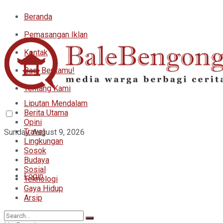
Beranda
Pemasangan Iklan
Kontak
Bagi Beritamu!
Tentang Kami
Liputan Mendalam
Berita Utama
Opini
Travel
Sunday, August 9, 2026
Lingkungan
Sosok
Budaya
Sosial
Login
Teknologi
Gaya Hidup
Arsip