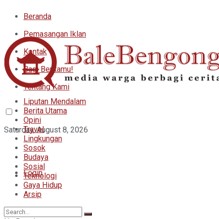
Beranda
Pemasangan Iklan
Kontak
Bagi Beritamu!
Tentang Kami
Liputan Mendalam
Berita Utama
Opini
Travel
Saturday, August 8, 2026
Lingkungan
Sosok
Budaya
Sosial
Login
Teknologi
Gaya Hidup
Arsip