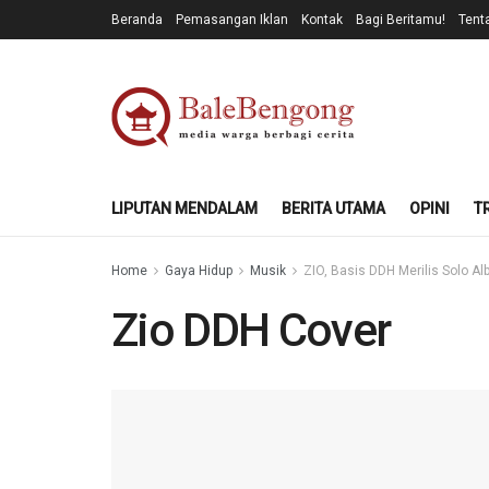
Beranda
Pemasangan Iklan
Kontak
Bagi Beritamu!
Tent
LIPUTAN MENDALAM
BERITA UTAMA
OPINI
T
Home
Gaya Hidup
Musik
ZIO, Basis DDH Merilis Solo A
Zio DDH Cover