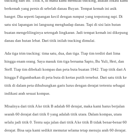
tracking hari ini. Titik A, di mana kami memulai tracking, adalah lokasi kami
berkemah yang persis di sebelah danau Buyan. Tempat kemah ini asik
banget. Dia seperti lapangan kecil dengan rumput yang terpotong rapi. Di
satu sisi lapangan ini langsung menghadap danau. Tapi di sisi lain hutan
buatan mengelilinginya setengah lingkaran. Jadi tempat kemah ini dikepung
danau dan hutan lebat. Dari titik inilah tracking dimulai.
Ada tiga trim tracking: tima satu, dua, dan tiga. Tiap tim terdiri dari lima
hingga enam orang. Saya masuk tim tiga bersama Sapto, Bu Yuli, Heri, dan
Steff. Tiap tim dibekali kompas dan peta buta buatan 1942. Tiap titik dari A
hingga F digambarkan di peta buta di kertas putih tersebut. Dari satu titik ke
titik di dalam peta dihubungkan garis lurus dengan derajat tertentu sebagai
indikasi arah sesuai kompas.
Misalnya dari titik A ke titik B adalah 60 derajat, maka kami harus berjalan
searah 60 derajat dari titik 0 yang adalah titik utara. Dalam kompas, utara
selalu jadi titik 0. Tentu saja jalan dari titik A ke titik B tidak benar-benar 60
derajat. Bisa saja kami sedikit memutar selama tetap menuju arah 60 derajat.