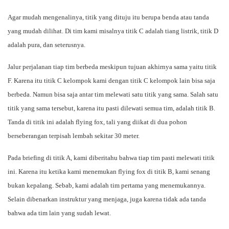
Agar mudah mengenalinya, titik yang dituju itu berupa benda atau tanda
yang mudah dilihat. Di tim kami misalnya titik C adalah tiang listrik, titik D
adalah pura, dan seterusnya.
Jalur perjalanan tiap tim berbeda meskipun tujuan akhirnya sama yaitu titik
F. Karena itu titik C kelompok kami dengan titik C kelompok lain bisa saja
berbeda. Namun bisa saja antar tim melewati satu titik yang sama. Salah satu
titik yang sama tersebut, karena itu pasti dilewati semua tim, adalah titik B.
Tanda di titik ini adalah flying fox, tali yang diikat di dua pohon
berseberangan terpisah lembah sekitar 30 meter.
Pada briefing di titik A, kami diberitahu bahwa tiap tim pasti melewati titik
ini. Karena itu
ketika kami menemukan flying fox di titik B, kami senang
bukan kepalang. Sebab, kami adalah tim pertama yang menemukannya.
Selain dibenarkan instruktur yang menjaga, juga karena tidak ada tanda
bahwa ada tim lain yang sudah lewat.