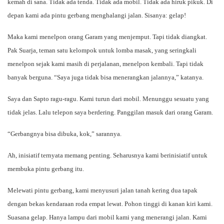
kemah di sana. Tidak ada tenda. Tidak ada mobil. Tidak ada hiruk pikuk. Di
depan kami ada pintu gerbang menghalangi jalan. Sisanya: gelap!
Maka kami menelpon orang Garam yang menjemput. Tapi tidak diangkat.
Pak Suarja, teman satu kelompok untuk lomba masak, yang seringkali
menelpon sejak kami masih di perjalanan, menelpon kembali. Tapi tidak
banyak berguna. “Saya juga tidak bisa menerangkan jalannya,” katanya.
Saya dan Sapto ragu-ragu. Kami turun dari mobil. Menunggu sesuatu yang
tidak jelas. Lalu telepon saya berdering. Panggilan masuk dari orang Garam.
“Gerbangnya bisa dibuka, kok,” sarannya.
Ah, inisiatif ternyata memang penting. Seharusnya kami berinisiatif untuk
membuka pintu gerbang itu.
Melewati pintu gerbang, kami menyusuri jalan tanah kering dua tapak
dengan bekas kendaraan roda empat lewat. Pohon tinggi di kanan kiri kami.
Suasana gelap. Hanya lampu dari mobil kami yang menerangi jalan. Kami