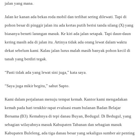
jalan yang mana.
Jalan ke kanan ada bekas roda mobil dan terlihat sering dilewati. Tapi di
pohon besar di pinggir jalan itu ada kertas putih berisi tanda silang (X) yang
biasanya berarti larangan masuk. Ke kiri ada jalan setapak. Tapi daun-daun
kering masih ada di jalan itu. Artinya tidak ada orang lewat dalam waktu
dekat sebelum kami. Kalau jalan lurus malah masih banyak pohon kecil di
tanah yang berdiri tegak.
“Pasti tidak ada yang lewat sini juga,” kata saya.
“Saya juga mikir begitu,” sahut Sapto.
Kami dalam perjalanan menuju tempat kemah. Kantor kami mengadakan
kemah pada hari terakhir rapat evaluasi enam bulanan Badan Belajar
Bersama (B3). Kemahnya di tepi danau Buyan, Bedugul. Di Bedugul, yang
sebagian wilayahnya masuk Kabupaten Tabanan dan sebagian masuk
Kabupaten Buleleng, ada tiga danau besar yang sekaligus sumber air penting