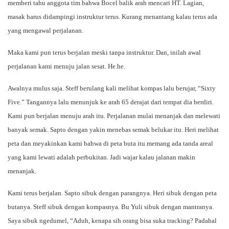
memberi tahu anggota tim bahwa Bocel balik arah mencari HT. Lagian,
masak harus didampingi instruktur terus. Kurang menantang kalau terus ada
yang mengawal perjalanan.
Maka kami pun terus berjalan meski tanpa instruktur. Dan, inilah awal
perjalanan kami menuju jalan sesat. He.he.
Awalnya mulus saja. Steff berulang kali melihat kompas lalu berujar, “Sixty
Five.” Tangannya lalu menunjuk ke arah 65 derajat dari tempat dia berdiri.
Kami pun berjalan menuju arah itu. Perjalanan mulai menanjak dan melewati
banyak semak. Sapto dengan yakin menebas semak belukar itu. Heri melihat
peta dan meyakinkan kami bahwa di peta buta itu memang ada tanda areal
yang kami lewati adalah perbukitan. Jadi wajar kalau jalanan makin
menanjak.
Kami terus berjalan. Sapto sibuk dengan parangnya. Heri sibuk dengan peta
butanya. Steff sibuk dengan kompasnya. Bu Yuli sibuk dengan mantranya.
Saya sibuk ngedumel, “Aduh, kenapa sih orang bisa suka tracking? Padahal