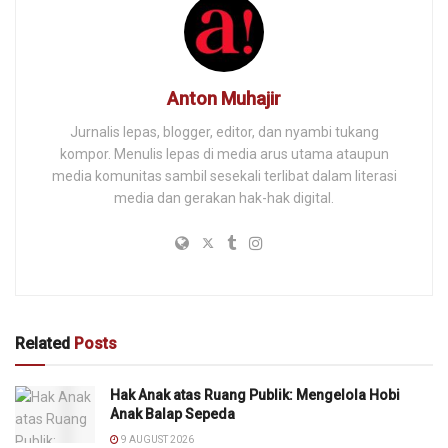
Anton Muhajir
Jurnalis lepas, blogger, editor, dan nyambi tukang
kompor. Menulis lepas di media arus utama ataupun
media komunitas sambil sesekali terlibat dalam literasi
media dan gerakan hak-hak digital.
Related
Posts
Hak Anak atas Ruang Publik: Mengelola Hobi
Anak Balap Sepeda
9 AUGUST 2026