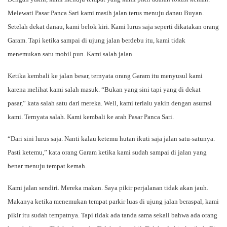
Melewati Pasar Panca Sari kami masih jalan terus menuju danau Buyan.
Setelah dekat danau, kami belok kiri. Kami lurus saja seperti dikatakan orang
Garam. Tapi ketika sampai di ujung jalan berdebu itu, kami tidak
menemukan satu mobil pun. Kami salah jalan.
Ketika kembali ke jalan besar, ternyata orang Garam itu menyusul kami
karena melihat kami salah masuk. “Bukan yang sini tapi yang di dekat
pasar,” kata salah satu dari mereka. Well, kami terlalu yakin dengan asumsi
kami. Ternyata salah. Kami kembali ke arah Pasar Panca Sari.
“Dari sini lurus saja. Nanti kalau ketemu hutan ikuti saja jalan satu-satunya.
Pasti ketemu,” kata orang Garam ketika kami sudah sampai di jalan yang
benar menuju tempat kemah.
Kami jalan sendiri. Mereka makan. Saya pikir perjalanan tidak akan jauh.
Makanya ketika menemukan tempat parkir luas di ujung jalan beraspal, kami
pikir itu sudah tempatnya. Tapi tidak ada tanda sama sekali bahwa ada orang