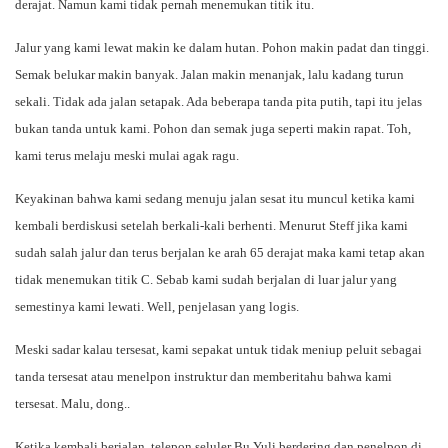
derajat. Namun kami tidak pernah menemukan titik itu.
Jalur yang kami lewat makin ke dalam hutan. Pohon makin padat dan tinggi.
Semak belukar makin banyak. Jalan makin menanjak, lalu kadang turun
sekali. Tidak ada jalan setapak. Ada beberapa tanda pita putih, tapi itu jelas
bukan tanda untuk kami. Pohon dan semak juga seperti makin rapat. Toh,
kami terus melaju meski mulai agak ragu.
Keyakinan bahwa kami sedang menuju jalan sesat itu muncul ketika kami
kembali berdiskusi setelah berkali-kali berhenti. Menurut Steff jika kami
sudah salah jalur dan terus berjalan ke arah 65 derajat maka kami tetap akan
tidak menemukan titik C. Sebab kami sudah berjalan di luar jalur yang
semestinya kami lewati. Well, penjelasan yang logis.
Meski sadar kalau tersesat, kami sepakat untuk tidak meniup peluit sebagai
tanda tersesat atau menelpon instruktur dan memberitahu bahwa kami
tersesat. Malu, dong..
Ketika kembali berjalan, telepon seluler Bu Yuli berdering dan penelpon di