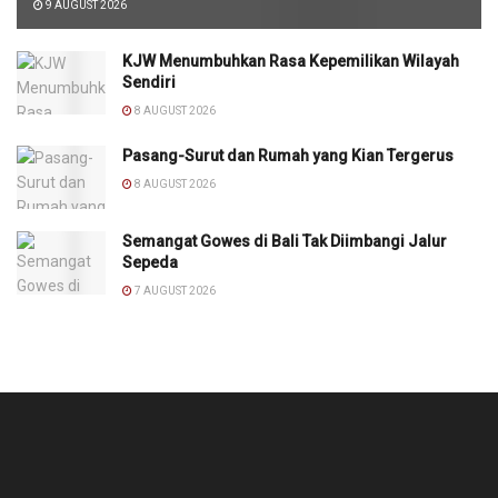
9 AUGUST 2026
KJW Menumbuhkan Rasa Kepemilikan Wilayah
Sendiri
8 AUGUST 2026
Pasang-Surut dan Rumah yang Kian Tergerus
8 AUGUST 2026
Semangat Gowes di Bali Tak Diimbangi Jalur
Sepeda
7 AUGUST 2026