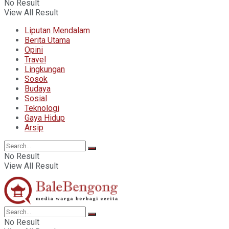
No Result
View All Result
Liputan Mendalam
Berita Utama
Opini
Travel
Lingkungan
Sosok
Budaya
Sosial
Teknologi
Gaya Hidup
Arsip
No Result
View All Result
No Result