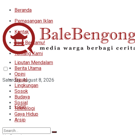
Beranda
Pemasangan Iklan
Kontak
Bagi Beritamu!
Tentang Kami
Liputan Mendalam
Berita Utama
Opini
Travel
Saturday, August 8, 2026
Lingkungan
Sosok
Budaya
Sosial
Login
Teknologi
Gaya Hidup
Arsip