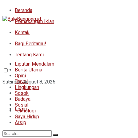
Beranda
Pemasangan Iklan
Kontak
Bagi Beritamu!
Tentang Kami
Liputan Mendalam
Berita Utama
Opini
Travel
Saturday, August 8, 2026
Lingkungan
Sosok
Budaya
Sosial
Login
Teknologi
Gaya Hidup
Arsip