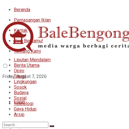
Beranda
Pemasangan Iklan
Kontak
Bagi Beritamu!
Tentang Kami
Liputan Mendalam
Berita Utama
Opini
Travel
Friday, August 7, 2026
Lingkungan
Sosok
Budaya
Sosial
Login
Teknologi
Gaya Hidup
Arsip