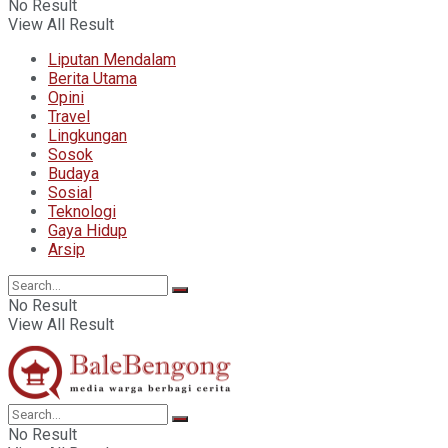
No Result
View All Result
Liputan Mendalam
Berita Utama
Opini
Travel
Lingkungan
Sosok
Budaya
Sosial
Teknologi
Gaya Hidup
Arsip
No Result
View All Result
No Result