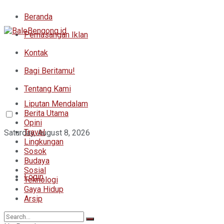
Beranda
Pemasangan Iklan
Kontak
Bagi Beritamu!
Tentang Kami
Liputan Mendalam
Berita Utama
Opini
Travel
Saturday, August 8, 2026
Lingkungan
Sosok
Budaya
Sosial
Login
Teknologi
Gaya Hidup
Arsip