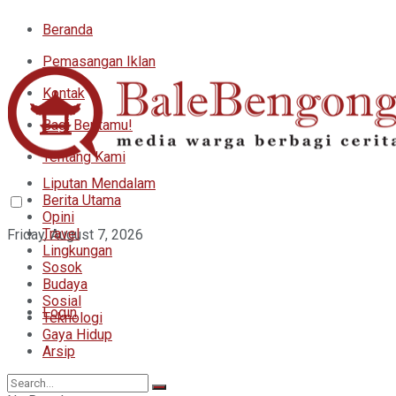
Beranda
Pemasangan Iklan
Kontak
Bagi Beritamu!
Tentang Kami
Liputan Mendalam
Berita Utama
Opini
Travel
Friday, August 7, 2026
Lingkungan
Sosok
Budaya
Sosial
Login
Teknologi
Gaya Hidup
Arsip