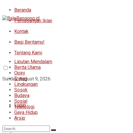
Beranda
Pemasangan Iklan
Kontak
Bagi Beritamu!
Tentang Kami
Liputan Mendalam
Berita Utama
Opini
Travel
Sunday, August 9, 2026
Lingkungan
Sosok
Budaya
Sosial
Login
Teknologi
Gaya Hidup
Arsip