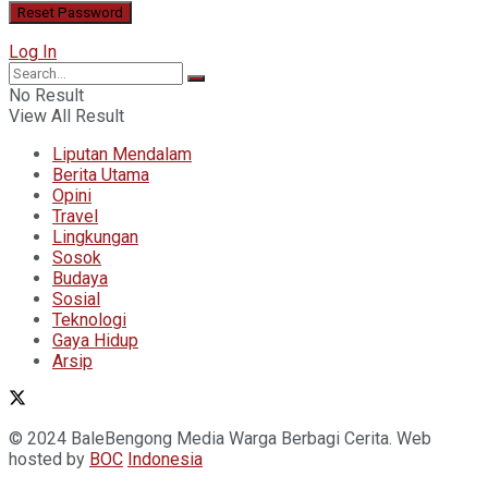
Log In
No Result
View All Result
Liputan Mendalam
Berita Utama
Opini
Travel
Lingkungan
Sosok
Budaya
Sosial
Teknologi
Gaya Hidup
Arsip
© 2024 BaleBengong Media Warga Berbagi Cerita. Web
hosted by
BOC
Indonesia