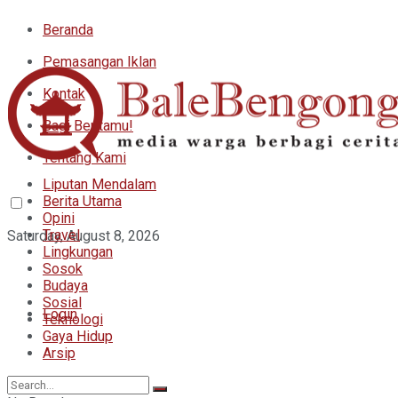
Beranda
Pemasangan Iklan
Kontak
Bagi Beritamu!
Tentang Kami
Liputan Mendalam
Berita Utama
Opini
Travel
Saturday, August 8, 2026
Lingkungan
Sosok
Budaya
Sosial
Login
Teknologi
Gaya Hidup
Arsip