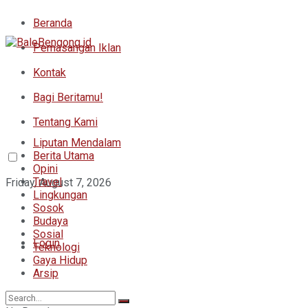
Beranda
Pemasangan Iklan
Kontak
Bagi Beritamu!
Tentang Kami
Liputan Mendalam
Berita Utama
Opini
Travel
Friday, August 7, 2026
Lingkungan
Sosok
Budaya
Sosial
Login
Teknologi
Gaya Hidup
Arsip