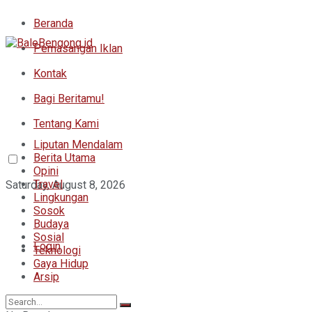
Beranda
Pemasangan Iklan
Kontak
Bagi Beritamu!
Tentang Kami
Liputan Mendalam
Berita Utama
Opini
Travel
Saturday, August 8, 2026
Lingkungan
Sosok
Budaya
Sosial
Login
Teknologi
Gaya Hidup
Arsip