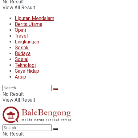
No Result
View All Result
Liputan Mendalam
Berita Utama
Opini
Travel
Lingkungan
Sosok
Budaya
Sosial
Teknologi
Gaya Hidup
Arsip
No Result
View All Result
No Result