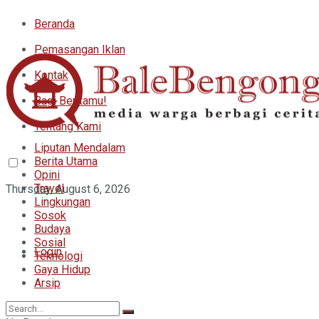
Beranda
Pemasangan Iklan
Kontak
Bagi Beritamu!
Tentang Kami
Liputan Mendalam
Berita Utama
Opini
Travel
Thursday, August 6, 2026
Lingkungan
Sosok
Budaya
Sosial
Login
Teknologi
Gaya Hidup
Arsip